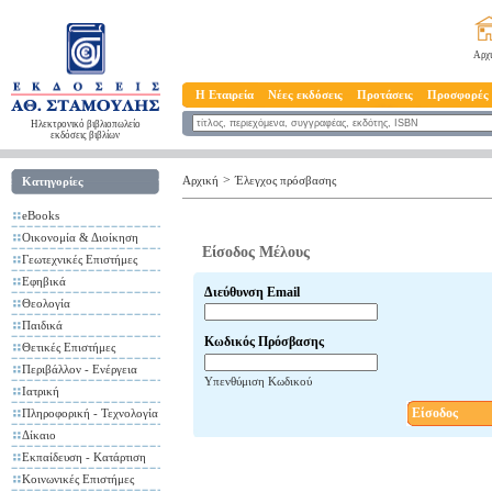
Αρχ
Η Εταιρεία
Νέες εκδόσεις
Προτάσεις
Προσφορές
Ηλεκτρονικό βιβλιοπωλείο
εκδόσεις βιβλίων
>
Αρχική
Έλεγχος πρόσβασης
Κατηγορίες
eBooks
Οικονομία & Διοίκηση
Είσοδος Μέλους
Γεωτεχνικές Επιστήμες
Εφηβικά
Διεύθυνση Email
Θεολογία
Παιδικά
Κωδικός Πρόσβασης
Θετικές Επιστήμες
Περιβάλλον - Ενέργεια
Υπενθύμιση Κωδικού
Ιατρική
Είσοδος
Πληροφορική - Τεχνολογία
Δίκαιο
Εκπαίδευση - Κατάρτιση
Κοινωνικές Επιστήμες