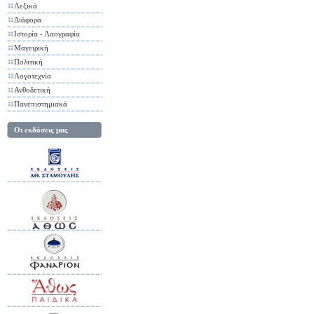
Λεξικά
Διάφορα
Ιστορία - Λαογραφία
Μαγειρική
Πολιτική
Λογοτεχνία
Ανθοδετική
Πανεπιστημιακά
Οι εκδόσεις μας