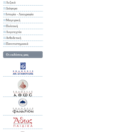
Λεξικά
Διάφορα
Ιστορία - Λαογραφία
Μαγειρική
Πολιτική
Λογοτεχνία
Ανθοδετική
Πανεπιστημιακά
Οι εκδόσεις μας