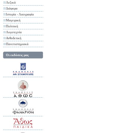
Λεξικά
Διάφορα
Ιστορία - Λαογραφία
Μαγειρική
Πολιτική
Λογοτεχνία
Ανθοδετική
Πανεπιστημιακά
Οι εκδόσεις μας