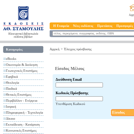
Αρχ
Η Εταιρεία
Νέες εκδόσεις
Προτάσεις
Προσφορές
Ηλεκτρονικό βιβλιοπωλείο
εκδόσεις βιβλίων
>
Αρχική
Έλεγχος πρόσβασης
Κατηγορίες
eBooks
Οικονομία & Διοίκηση
Είσοδος Μέλους
Γεωτεχνικές Επιστήμες
Εφηβικά
Διεύθυνση Email
Θεολογία
Παιδικά
Κωδικός Πρόσβασης
Θετικές Επιστήμες
Περιβάλλον - Ενέργεια
Υπενθύμιση Κωδικού
Ιατρική
Είσοδος
Πληροφορική - Τεχνολογία
Δίκαιο
Εκπαίδευση - Κατάρτιση
Κοινωνικές Επιστήμες