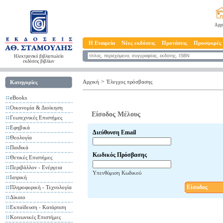
Αρχ
Η Εταιρεία
Νέες εκδόσεις
Προτάσεις
Προσφορές
Ηλεκτρονικό βιβλιοπωλείο
εκδόσεις βιβλίων
>
Αρχική
Έλεγχος πρόσβασης
Κατηγορίες
eBooks
Οικονομία & Διοίκηση
Είσοδος Μέλους
Γεωτεχνικές Επιστήμες
Εφηβικά
Διεύθυνση Email
Θεολογία
Παιδικά
Κωδικός Πρόσβασης
Θετικές Επιστήμες
Περιβάλλον - Ενέργεια
Υπενθύμιση Κωδικού
Ιατρική
Είσοδος
Πληροφορική - Τεχνολογία
Δίκαιο
Εκπαίδευση - Κατάρτιση
Κοινωνικές Επιστήμες