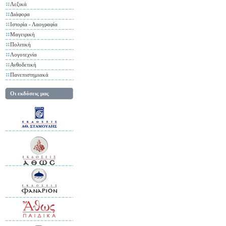
Λεξικά
Διάφορα
Ιστορία - Λαογραφία
Μαγειρική
Πολιτική
Λογοτεχνία
Ανθοδετική
Πανεπιστημιακά
Οι εκδόσεις μας