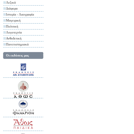
Λεξικά
Διάφορα
Ιστορία - Λαογραφία
Μαγειρική
Πολιτική
Λογοτεχνία
Ανθοδετική
Πανεπιστημιακά
Οι εκδόσεις μας