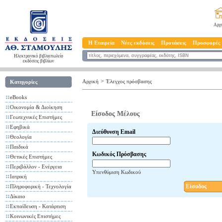
Αρχ
Η Εταιρεία
Νέες εκδόσεις
Προτάσεις
Προσφορές
Ηλεκτρονικό βιβλιοπωλείο
εκδόσεις βιβλίων
>
Αρχική
Έλεγχος πρόσβασης
Κατηγορίες
eBooks
Οικονομία & Διοίκηση
Είσοδος Μέλους
Γεωτεχνικές Επιστήμες
Εφηβικά
Διεύθυνση Email
Θεολογία
Παιδικά
Κωδικός Πρόσβασης
Θετικές Επιστήμες
Περιβάλλον - Ενέργεια
Υπενθύμιση Κωδικού
Ιατρική
Είσοδος
Πληροφορική - Τεχνολογία
Δίκαιο
Εκπαίδευση - Κατάρτιση
Κοινωνικές Επιστήμες