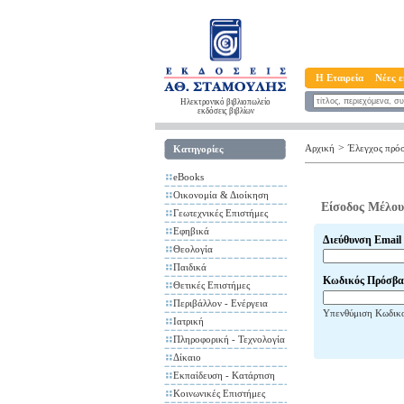
Η Εταιρεία
Νέες ε
Ηλεκτρονικό βιβλιοπωλείο
εκδόσεις βιβλίων
>
Αρχική
Έλεγχος πρό
Κατηγορίες
eBooks
Οικονομία & Διοίκηση
Είσοδος Μέλου
Γεωτεχνικές Επιστήμες
Εφηβικά
Διεύθυνση Email
Θεολογία
Παιδικά
Κωδικός Πρόσβα
Θετικές Επιστήμες
Περιβάλλον - Ενέργεια
Υπενθύμιση Κωδικ
Ιατρική
Πληροφορική - Τεχνολογία
Δίκαιο
Εκπαίδευση - Κατάρτιση
Κοινωνικές Επιστήμες