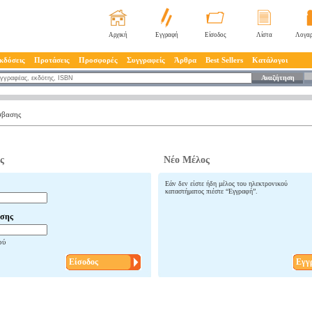
Αρχική
Εγγραφή
Είσοδος
Λίστα
Λογαρ
κδόσεις
Προτάσεις
Προσφορές
Συγγραφείς
Άρθρα
Best Sellers
Κατάλογοι
Αναζήτηση
σβασης
ς
Νέο Μέλος
Εάν δεν είστε ήδη μέλος του ηλεκτρονικού
καταστήματος πιέστε “Εγγραφή”.
σης
ού
Είσοδος
Εγγ