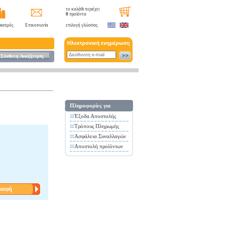
το καλάθι περιέχει
0
προϊόντα
ιασμός
Επικοινωνία
επιλογή γλώσσας
Σύνθετη Αναζήτηση
Πληροφορίες για
Έξοδα Αποστολής
Τρόπους Πληρωμής
Ασφάλεια Συναλλαγών
Αποστολή προίόντων
ραφή