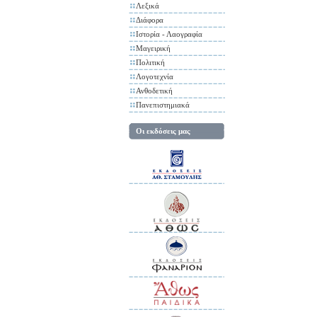
Λεξικά
Διάφορα
Ιστορία - Λαογραφία
Μαγειρική
Πολιτική
Λογοτεχνία
Ανθοδετική
Πανεπιστημιακά
Οι εκδόσεις μας