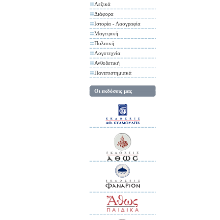
Λεξικά
Διάφορα
Ιστορία - Λαογραφία
Μαγειρική
Πολιτική
Λογοτεχνία
Ανθοδετική
Πανεπιστημιακά
Οι εκδόσεις μας