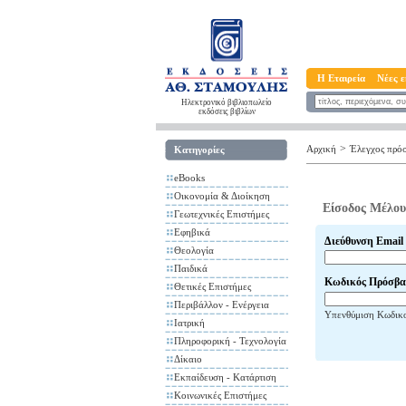
Η Εταιρεία
Νέες ε
Ηλεκτρονικό βιβλιοπωλείο
εκδόσεις βιβλίων
>
Αρχική
Έλεγχος πρό
Κατηγορίες
eBooks
Οικονομία & Διοίκηση
Είσοδος Μέλου
Γεωτεχνικές Επιστήμες
Εφηβικά
Διεύθυνση Email
Θεολογία
Παιδικά
Κωδικός Πρόσβα
Θετικές Επιστήμες
Περιβάλλον - Ενέργεια
Υπενθύμιση Κωδικ
Ιατρική
Πληροφορική - Τεχνολογία
Δίκαιο
Εκπαίδευση - Κατάρτιση
Κοινωνικές Επιστήμες