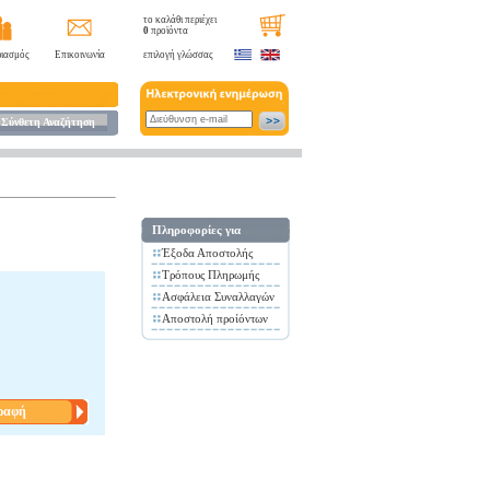
το καλάθι περιέχει
0
προϊόντα
ιασμός
Επικοινωνία
επιλογή γλώσσας
Σύνθετη Αναζήτηση
Πληροφορίες για
Έξοδα Αποστολής
Τρόπους Πληρωμής
Ασφάλεια Συναλλαγών
Αποστολή προίόντων
ραφή