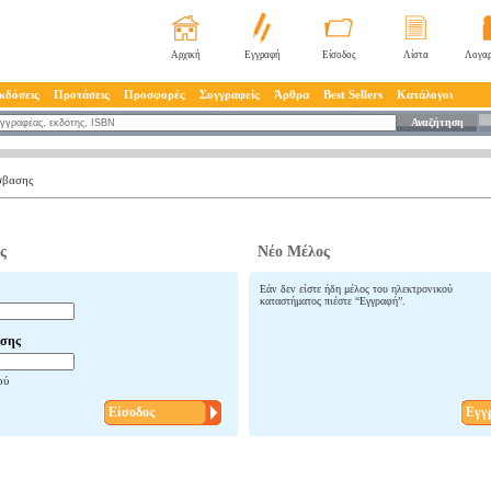
Αρχική
Εγγραφή
Είσοδος
Λίστα
Λογαρ
κδόσεις
Προτάσεις
Προσφορές
Συγγραφείς
Άρθρα
Best Sellers
Κατάλογοι
Αναζήτηση
σβασης
ς
Νέο Μέλος
Εάν δεν είστε ήδη μέλος του ηλεκτρονικού
καταστήματος πιέστε “Εγγραφή”.
σης
ού
Είσοδος
Εγγ