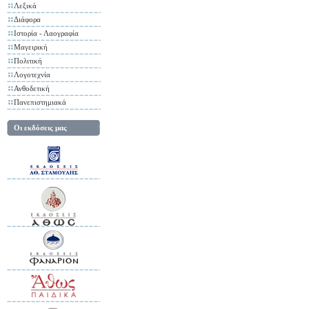
Λεξικά
Διάφορα
Ιστορία - Λαογραφία
Μαγειρική
Πολιτική
Λογοτεχνία
Ανθοδετική
Πανεπιστημιακά
Οι εκδόσεις μας