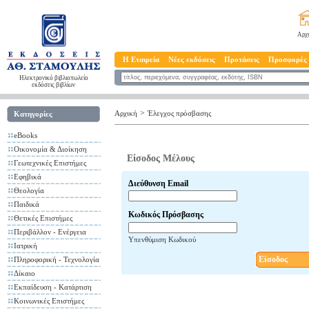
Αρχ
Η Εταιρεία
Νέες εκδόσεις
Προτάσεις
Προσφορές
Ηλεκτρονικό βιβλιοπωλείο
εκδόσεις βιβλίων
>
Αρχική
Έλεγχος πρόσβασης
Κατηγορίες
eBooks
Οικονομία & Διοίκηση
Είσοδος Μέλους
Γεωτεχνικές Επιστήμες
Εφηβικά
Διεύθυνση Email
Θεολογία
Παιδικά
Κωδικός Πρόσβασης
Θετικές Επιστήμες
Περιβάλλον - Ενέργεια
Υπενθύμιση Κωδικού
Ιατρική
Είσοδος
Πληροφορική - Τεχνολογία
Δίκαιο
Εκπαίδευση - Κατάρτιση
Κοινωνικές Επιστήμες