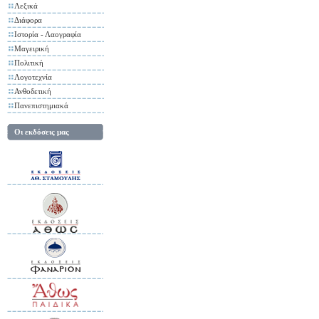
Λεξικά
Διάφορα
Ιστορία - Λαογραφία
Μαγειρική
Πολιτική
Λογοτεχνία
Ανθοδετική
Πανεπιστημιακά
Οι εκδόσεις μας