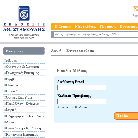
Αρχ
Η Εταιρεία
Νέες εκδόσεις
Προτάσεις
Προσφορές
Ηλεκτρονικό βιβλιοπωλείο
εκδόσεις βιβλίων
>
Αρχική
Έλεγχος πρόσβασης
Κατηγορίες
eBooks
Οικονομία & Διοίκηση
Είσοδος Μέλους
Γεωτεχνικές Επιστήμες
Εφηβικά
Διεύθυνση Email
Θεολογία
Παιδικά
Κωδικός Πρόσβασης
Θετικές Επιστήμες
Περιβάλλον - Ενέργεια
Υπενθύμιση Κωδικού
Ιατρική
Είσοδος
Πληροφορική - Τεχνολογία
Δίκαιο
Εκπαίδευση - Κατάρτιση
Κοινωνικές Επιστήμες