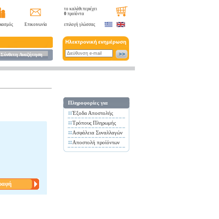
το καλάθι περιέχει
0
προϊόντα
ιασμός
Επικοινωνία
επιλογή γλώσσας
Σύνθετη Αναζήτηση
Πληροφορίες για
Έξοδα Αποστολής
Τρόπους Πληρωμής
Ασφάλεια Συναλλαγών
Αποστολή προίόντων
ραφή