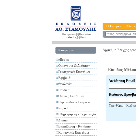
Η Εταιρεία
Νέες ε
Ηλεκτρονικό βιβλιοπωλείο
εκδόσεις βιβλίων
>
Αρχική
Έλεγχος πρό
Κατηγορίες
eBooks
Οικονομία & Διοίκηση
Είσοδος Μέλου
Γεωτεχνικές Επιστήμες
Εφηβικά
Διεύθυνση Email
Θεολογία
Παιδικά
Κωδικός Πρόσβα
Θετικές Επιστήμες
Περιβάλλον - Ενέργεια
Υπενθύμιση Κωδικ
Ιατρική
Πληροφορική - Τεχνολογία
Δίκαιο
Εκπαίδευση - Κατάρτιση
Κοινωνικές Επιστήμες