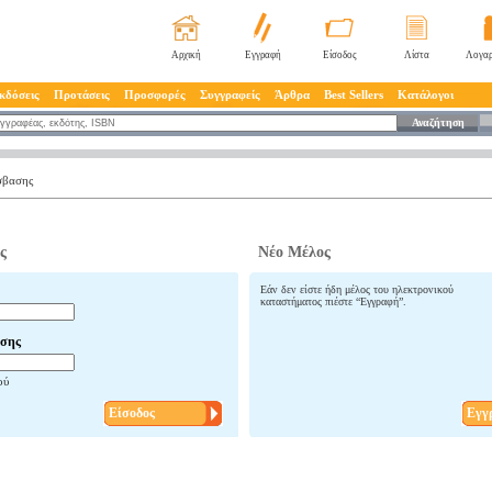
Αρχική
Εγγραφή
Είσοδος
Λίστα
Λογαρ
κδόσεις
Προτάσεις
Προσφορές
Συγγραφείς
Άρθρα
Best Sellers
Κατάλογοι
Αναζήτηση
σβασης
ς
Νέο Μέλος
Εάν δεν είστε ήδη μέλος του ηλεκτρονικού
καταστήματος πιέστε “Εγγραφή”.
σης
ού
Είσοδος
Εγγ