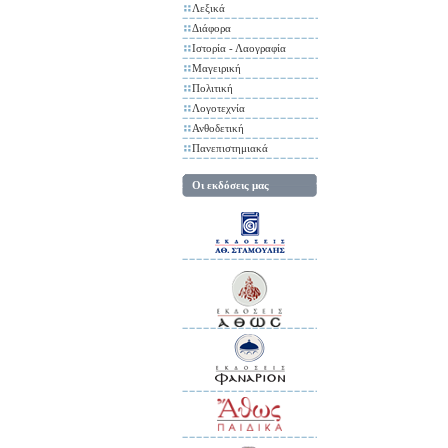
Λεξικά
Διάφορα
Ιστορία - Λαογραφία
Μαγειρική
Πολιτική
Λογοτεχνία
Ανθοδετική
Πανεπιστημιακά
Οι εκδόσεις μας