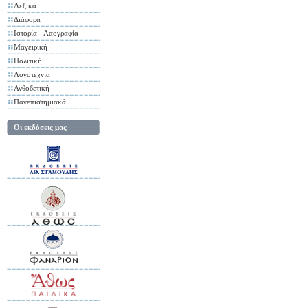
Λεξικά
Διάφορα
Ιστορία - Λαογραφία
Μαγειρική
Πολιτική
Λογοτεχνία
Ανθοδετική
Πανεπιστημιακά
Οι εκδόσεις μας