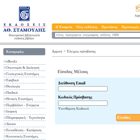
Αρχ
Η Εταιρεία
Νέες εκδόσεις
Προτάσεις
Προσφορές
Ηλεκτρονικό βιβλιοπωλείο
εκδόσεις βιβλίων
>
Αρχική
Έλεγχος πρόσβασης
Κατηγορίες
eBooks
Οικονομία & Διοίκηση
Είσοδος Μέλους
Γεωτεχνικές Επιστήμες
Εφηβικά
Διεύθυνση Email
Θεολογία
Παιδικά
Κωδικός Πρόσβασης
Θετικές Επιστήμες
Περιβάλλον - Ενέργεια
Υπενθύμιση Κωδικού
Ιατρική
Είσοδος
Πληροφορική - Τεχνολογία
Δίκαιο
Εκπαίδευση - Κατάρτιση
Κοινωνικές Επιστήμες