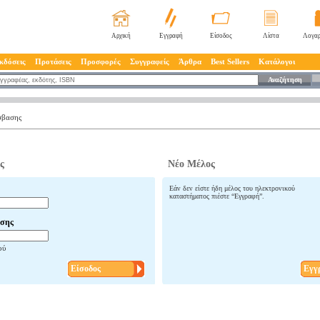
Αρχική
Εγγραφή
Είσοδος
Λίστα
Λογαρ
κδόσεις
Προτάσεις
Προσφορές
Συγγραφείς
Άρθρα
Best Sellers
Κατάλογοι
Αναζήτηση
σβασης
ς
Νέο Μέλος
Εάν δεν είστε ήδη μέλος του ηλεκτρονικού
καταστήματος πιέστε “Εγγραφή”.
σης
ού
Είσοδος
Εγγ