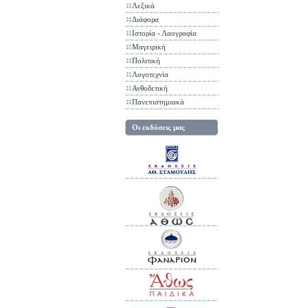
Λεξικά
Διάφορα
Ιστορία - Λαογραφία
Μαγειρική
Πολιτική
Λογοτεχνία
Ανθοδετική
Πανεπιστημιακά
Οι εκδόσεις μας