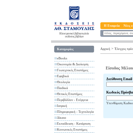
Η Εταιρεία
Νέες ε
Ηλεκτρονικό βιβλιοπωλείο
εκδόσεις βιβλίων
>
Αρχική
Έλεγχος πρό
Κατηγορίες
eBooks
Οικονομία & Διοίκηση
Είσοδος Μέλου
Γεωτεχνικές Επιστήμες
Εφηβικά
Διεύθυνση Email
Θεολογία
Παιδικά
Κωδικός Πρόσβα
Θετικές Επιστήμες
Περιβάλλον - Ενέργεια
Υπενθύμιση Κωδικ
Ιατρική
Πληροφορική - Τεχνολογία
Δίκαιο
Εκπαίδευση - Κατάρτιση
Κοινωνικές Επιστήμες