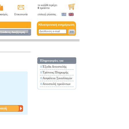
το καλάθι περιέχει
0
προϊόντα
ιασμός
Επικοινωνία
επιλογή γλώσσας
Σύνθετη Αναζήτηση
Πληροφορίες για
Έξοδα Αποστολής
Τρόπους Πληρωμής
Ασφάλεια Συναλλαγών
Αποστολή προίόντων
ραφή