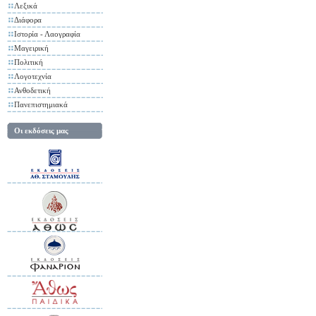
Λεξικά
Διάφορα
Ιστορία - Λαογραφία
Μαγειρική
Πολιτική
Λογοτεχνία
Ανθοδετική
Πανεπιστημιακά
Οι εκδόσεις μας