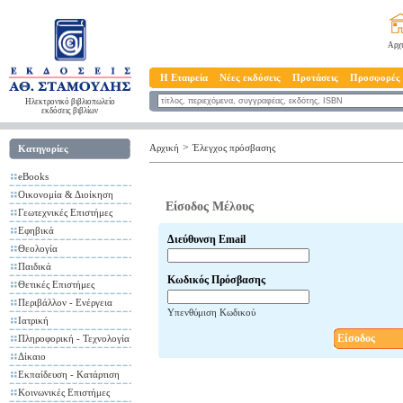
Αρχ
Η Εταιρεία
Νέες εκδόσεις
Προτάσεις
Προσφορές
Ηλεκτρονικό βιβλιοπωλείο
εκδόσεις βιβλίων
>
Αρχική
Έλεγχος πρόσβασης
Κατηγορίες
eBooks
Οικονομία & Διοίκηση
Είσοδος Μέλους
Γεωτεχνικές Επιστήμες
Εφηβικά
Διεύθυνση Email
Θεολογία
Παιδικά
Κωδικός Πρόσβασης
Θετικές Επιστήμες
Περιβάλλον - Ενέργεια
Υπενθύμιση Κωδικού
Ιατρική
Είσοδος
Πληροφορική - Τεχνολογία
Δίκαιο
Εκπαίδευση - Κατάρτιση
Κοινωνικές Επιστήμες