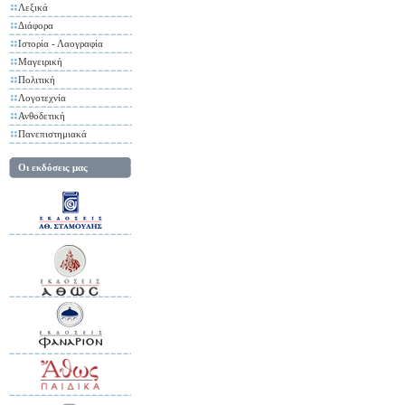
Λεξικά
Διάφορα
Ιστορία - Λαογραφία
Μαγειρική
Πολιτική
Λογοτεχνία
Ανθοδετική
Πανεπιστημιακά
Οι εκδόσεις μας