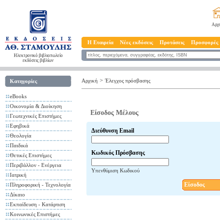
Αρχ
Η Εταιρεία
Νέες εκδόσεις
Προτάσεις
Προσφορές
Ηλεκτρονικό βιβλιοπωλείο
εκδόσεις βιβλίων
>
Αρχική
Έλεγχος πρόσβασης
Κατηγορίες
eBooks
Οικονομία & Διοίκηση
Είσοδος Μέλους
Γεωτεχνικές Επιστήμες
Εφηβικά
Διεύθυνση Email
Θεολογία
Παιδικά
Κωδικός Πρόσβασης
Θετικές Επιστήμες
Περιβάλλον - Ενέργεια
Υπενθύμιση Κωδικού
Ιατρική
Είσοδος
Πληροφορική - Τεχνολογία
Δίκαιο
Εκπαίδευση - Κατάρτιση
Κοινωνικές Επιστήμες