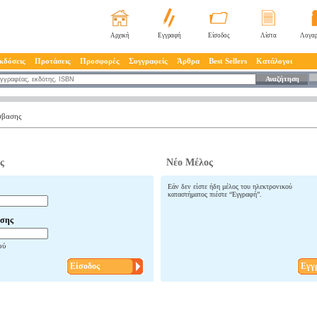
Αρχική
Εγγραφή
Είσοδος
Λίστα
Λογαρ
κδόσεις
Προτάσεις
Προσφορές
Συγγραφείς
Άρθρα
Best Sellers
Κατάλογοι
Αναζήτηση
σβασης
ς
Νέο Μέλος
Εάν δεν είστε ήδη μέλος του ηλεκτρονικού
καταστήματος πιέστε “Εγγραφή”.
σης
ού
Είσοδος
Εγγ