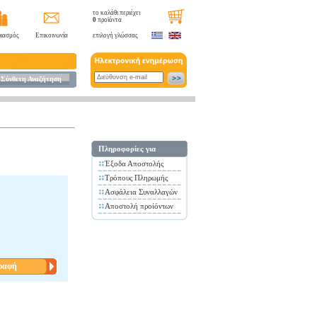
το καλάθι περιέχει
0
προϊόντα
ιασμός
Επικοινωνία
επιλογή γλώσσας
Σύνθετη Αναζήτηση
Πληροφορίες για
Έξοδα Αποστολής
Τρόπους Πληρωμής
Ασφάλεια Συναλλαγών
Αποστολή προίόντων
ραφή