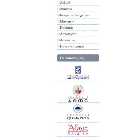
Λεξικά
Διάφορα
Ιστορία - Λαογραφία
Μαγειρική
Πολιτική
Λογοτεχνία
Ανθοδετική
Πανεπιστημιακά
Οι εκδόσεις μας