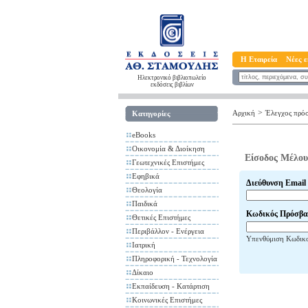
Η Εταιρεία
Νέες ε
Ηλεκτρονικό βιβλιοπωλείο
εκδόσεις βιβλίων
>
Αρχική
Έλεγχος πρό
Κατηγορίες
eBooks
Οικονομία & Διοίκηση
Είσοδος Μέλου
Γεωτεχνικές Επιστήμες
Εφηβικά
Διεύθυνση Email
Θεολογία
Παιδικά
Κωδικός Πρόσβα
Θετικές Επιστήμες
Περιβάλλον - Ενέργεια
Υπενθύμιση Κωδικ
Ιατρική
Πληροφορική - Τεχνολογία
Δίκαιο
Εκπαίδευση - Κατάρτιση
Κοινωνικές Επιστήμες