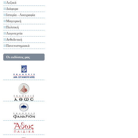
Λεξικά
Διάφορα
Ιστορία - Λαογραφία
Μαγειρική
Πολιτική
Λογοτεχνία
Ανθοδετική
Πανεπιστημιακά
Οι εκδόσεις μας