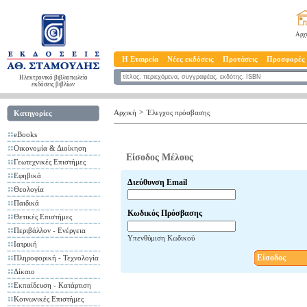
Αρχ
Η Εταιρεία
Νέες εκδόσεις
Προτάσεις
Προσφορές
Ηλεκτρονικό βιβλιοπωλείο
εκδόσεις βιβλίων
>
Αρχική
Έλεγχος πρόσβασης
Κατηγορίες
eBooks
Οικονομία & Διοίκηση
Είσοδος Μέλους
Γεωτεχνικές Επιστήμες
Εφηβικά
Διεύθυνση Email
Θεολογία
Παιδικά
Κωδικός Πρόσβασης
Θετικές Επιστήμες
Περιβάλλον - Ενέργεια
Υπενθύμιση Κωδικού
Ιατρική
Είσοδος
Πληροφορική - Τεχνολογία
Δίκαιο
Εκπαίδευση - Κατάρτιση
Κοινωνικές Επιστήμες