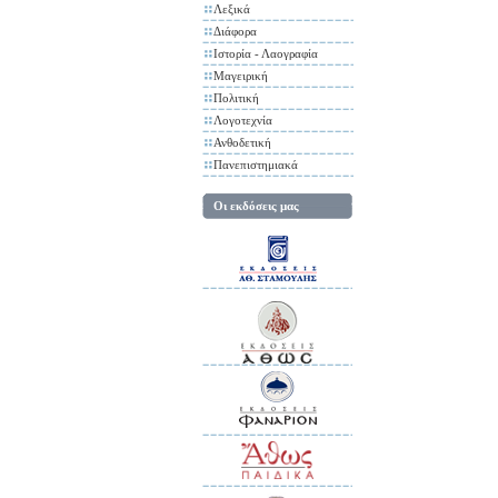
Λεξικά
Διάφορα
Ιστορία - Λαογραφία
Μαγειρική
Πολιτική
Λογοτεχνία
Ανθοδετική
Πανεπιστημιακά
Οι εκδόσεις μας