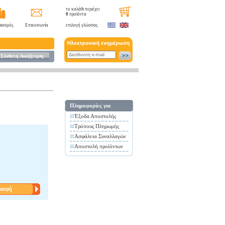
το καλάθι περιέχει
0
προϊόντα
ιασμός
Επικοινωνία
επιλογή γλώσσας
Σύνθετη Αναζήτηση
Πληροφορίες για
Έξοδα Αποστολής
Τρόπους Πληρωμής
Ασφάλεια Συναλλαγών
Αποστολή προίόντων
ραφή