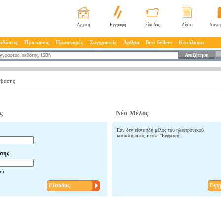
Αρχική
Εγγραφή
Είσοδος
Λίστα
Λογαρ
κδόσεις
Προτάσεις
Προσφορές
Συγγραφείς
Άρθρα
Best Sellers
Κατάλογοι
Αναζήτηση
σβασης
ς
Νέο Μέλος
Εάν δεν είστε ήδη μέλος του ηλεκτρονικού
καταστήματος πιέστε “Εγγραφή”.
σης
ού
Είσοδος
Εγγ