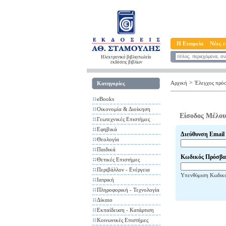
Η Εταιρεία
Νέες ε
Ηλεκτρονικό βιβλιοπωλείο
εκδόσεις βιβλίων
>
Αρχική
Έλεγχος πρό
Κατηγορίες
eBooks
Οικονομία & Διοίκηση
Είσοδος Μέλου
Γεωτεχνικές Επιστήμες
Εφηβικά
Διεύθυνση Email
Θεολογία
Παιδικά
Κωδικός Πρόσβα
Θετικές Επιστήμες
Περιβάλλον - Ενέργεια
Υπενθύμιση Κωδικ
Ιατρική
Πληροφορική - Τεχνολογία
Δίκαιο
Εκπαίδευση - Κατάρτιση
Κοινωνικές Επιστήμες