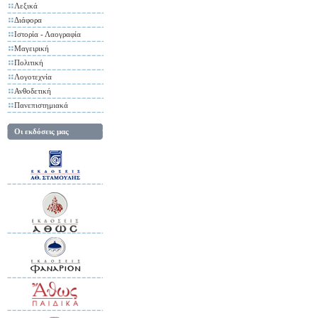
Λεξικά
Διάφορα
Ιστορία - Λαογραφία
Μαγειρική
Πολιτική
Λογοτεχνία
Ανθοδετική
Πανεπιστημιακά
Οι εκδόσεις μας