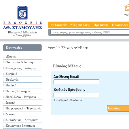
Αρχ
Η Εταιρεία
Νέες εκδόσεις
Προτάσεις
Προσφορές
Ηλεκτρονικό βιβλιοπωλείο
εκδόσεις βιβλίων
>
Αρχική
Έλεγχος πρόσβασης
Κατηγορίες
eBooks
Οικονομία & Διοίκηση
Είσοδος Μέλους
Γεωτεχνικές Επιστήμες
Εφηβικά
Διεύθυνση Email
Θεολογία
Παιδικά
Κωδικός Πρόσβασης
Θετικές Επιστήμες
Περιβάλλον - Ενέργεια
Υπενθύμιση Κωδικού
Ιατρική
Είσοδος
Πληροφορική - Τεχνολογία
Δίκαιο
Εκπαίδευση - Κατάρτιση
Κοινωνικές Επιστήμες