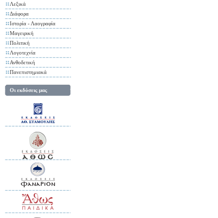
Λεξικά
Διάφορα
Ιστορία - Λαογραφία
Μαγειρική
Πολιτική
Λογοτεχνία
Ανθοδετική
Πανεπιστημιακά
Οι εκδόσεις μας