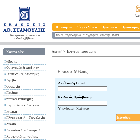
Αρχ
Η Εταιρεία
Νέες εκδόσεις
Προτάσεις
Προσφορές
Ηλεκτρονικό βιβλιοπωλείο
εκδόσεις βιβλίων
>
Αρχική
Έλεγχος πρόσβασης
Κατηγορίες
eBooks
Οικονομία & Διοίκηση
Είσοδος Μέλους
Γεωτεχνικές Επιστήμες
Εφηβικά
Διεύθυνση Email
Θεολογία
Παιδικά
Κωδικός Πρόσβασης
Θετικές Επιστήμες
Περιβάλλον - Ενέργεια
Υπενθύμιση Κωδικού
Ιατρική
Είσοδος
Πληροφορική - Τεχνολογία
Δίκαιο
Εκπαίδευση - Κατάρτιση
Κοινωνικές Επιστήμες