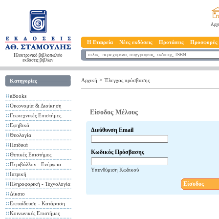
Αρχ
Η Εταιρεία
Νέες εκδόσεις
Προτάσεις
Προσφορές
Ηλεκτρονικό βιβλιοπωλείο
εκδόσεις βιβλίων
>
Αρχική
Έλεγχος πρόσβασης
Κατηγορίες
eBooks
Οικονομία & Διοίκηση
Είσοδος Μέλους
Γεωτεχνικές Επιστήμες
Εφηβικά
Διεύθυνση Email
Θεολογία
Παιδικά
Κωδικός Πρόσβασης
Θετικές Επιστήμες
Περιβάλλον - Ενέργεια
Υπενθύμιση Κωδικού
Ιατρική
Είσοδος
Πληροφορική - Τεχνολογία
Δίκαιο
Εκπαίδευση - Κατάρτιση
Κοινωνικές Επιστήμες