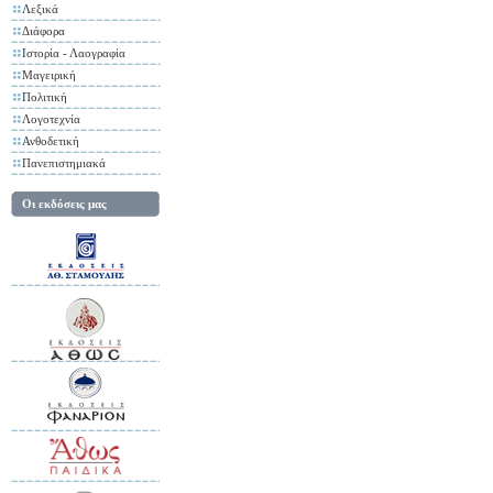
Λεξικά
Διάφορα
Ιστορία - Λαογραφία
Μαγειρική
Πολιτική
Λογοτεχνία
Ανθοδετική
Πανεπιστημιακά
Οι εκδόσεις μας