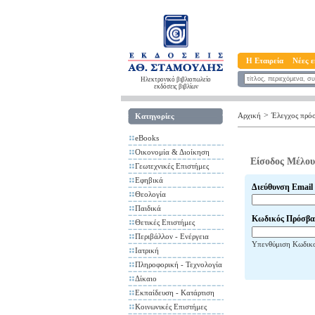
Η Εταιρεία
Νέες ε
Ηλεκτρονικό βιβλιοπωλείο
εκδόσεις βιβλίων
>
Αρχική
Έλεγχος πρό
Κατηγορίες
eBooks
Οικονομία & Διοίκηση
Είσοδος Μέλου
Γεωτεχνικές Επιστήμες
Εφηβικά
Διεύθυνση Email
Θεολογία
Παιδικά
Κωδικός Πρόσβα
Θετικές Επιστήμες
Περιβάλλον - Ενέργεια
Υπενθύμιση Κωδικ
Ιατρική
Πληροφορική - Τεχνολογία
Δίκαιο
Εκπαίδευση - Κατάρτιση
Κοινωνικές Επιστήμες