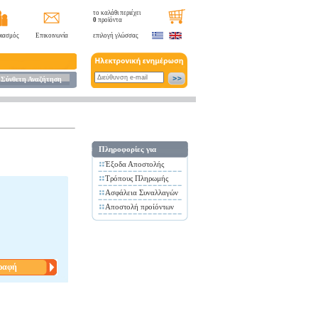
το καλάθι περιέχει
0
προϊόντα
ιασμός
Επικοινωνία
επιλογή γλώσσας
Σύνθετη Αναζήτηση
Πληροφορίες για
Έξοδα Αποστολής
Τρόπους Πληρωμής
Ασφάλεια Συναλλαγών
Αποστολή προίόντων
ραφή