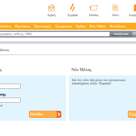
Αρχική
Εγγραφή
Είσοδος
Λίστα
Λογαρ
κδόσεις
Προτάσεις
Προσφορές
Συγγραφείς
Άρθρα
Best Sellers
Κατάλογοι
Αναζήτηση
σβασης
ς
Νέο Μέλος
Εάν δεν είστε ήδη μέλος του ηλεκτρονικού
καταστήματος πιέστε “Εγγραφή”.
σης
ού
Είσοδος
Εγγ