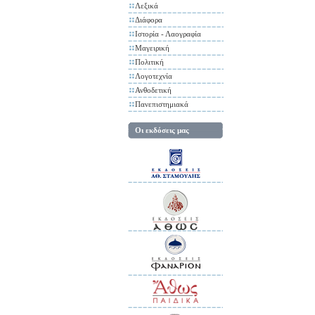
Λεξικά
Διάφορα
Ιστορία - Λαογραφία
Μαγειρική
Πολιτική
Λογοτεχνία
Ανθοδετική
Πανεπιστημιακά
Οι εκδόσεις μας