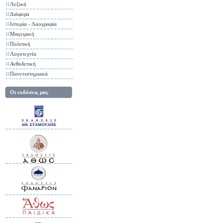
Λεξικά
Διάφορα
Ιστορία - Λαογραφία
Μαγειρική
Πολιτική
Λογοτεχνία
Ανθοδετική
Πανεπιστημιακά
Οι εκδόσεις μας