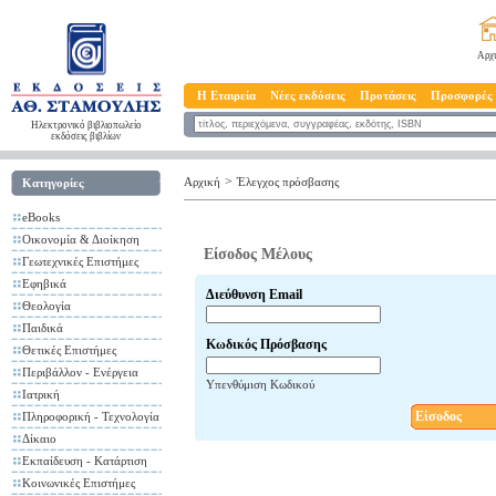
Αρχ
Η Εταιρεία
Νέες εκδόσεις
Προτάσεις
Προσφορές
Ηλεκτρονικό βιβλιοπωλείο
εκδόσεις βιβλίων
>
Αρχική
Έλεγχος πρόσβασης
Κατηγορίες
eBooks
Οικονομία & Διοίκηση
Είσοδος Μέλους
Γεωτεχνικές Επιστήμες
Εφηβικά
Διεύθυνση Email
Θεολογία
Παιδικά
Κωδικός Πρόσβασης
Θετικές Επιστήμες
Περιβάλλον - Ενέργεια
Υπενθύμιση Κωδικού
Ιατρική
Είσοδος
Πληροφορική - Τεχνολογία
Δίκαιο
Εκπαίδευση - Κατάρτιση
Κοινωνικές Επιστήμες