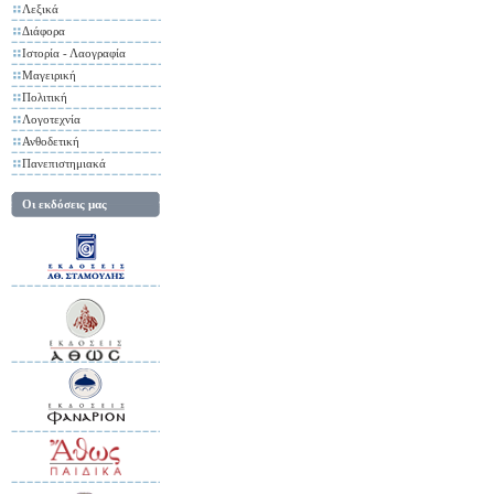
Λεξικά
Διάφορα
Ιστορία - Λαογραφία
Μαγειρική
Πολιτική
Λογοτεχνία
Ανθοδετική
Πανεπιστημιακά
Οι εκδόσεις μας