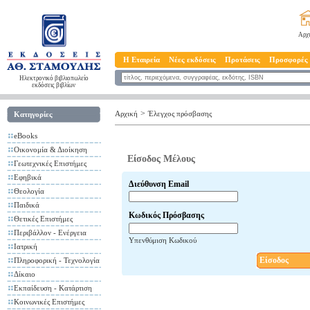
Αρχ
Η Εταιρεία
Νέες εκδόσεις
Προτάσεις
Προσφορές
Ηλεκτρονικό βιβλιοπωλείο
εκδόσεις βιβλίων
>
Αρχική
Έλεγχος πρόσβασης
Κατηγορίες
eBooks
Οικονομία & Διοίκηση
Είσοδος Μέλους
Γεωτεχνικές Επιστήμες
Εφηβικά
Διεύθυνση Email
Θεολογία
Παιδικά
Κωδικός Πρόσβασης
Θετικές Επιστήμες
Περιβάλλον - Ενέργεια
Υπενθύμιση Κωδικού
Ιατρική
Είσοδος
Πληροφορική - Τεχνολογία
Δίκαιο
Εκπαίδευση - Κατάρτιση
Κοινωνικές Επιστήμες