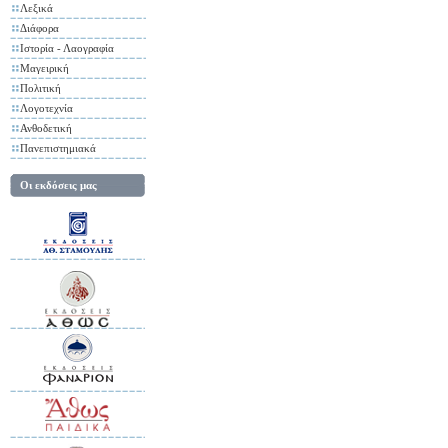
Λεξικά
Διάφορα
Ιστορία - Λαογραφία
Μαγειρική
Πολιτική
Λογοτεχνία
Ανθοδετική
Πανεπιστημιακά
Οι εκδόσεις μας