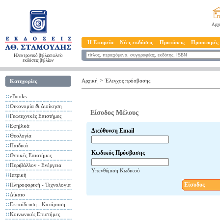
Αρχ
Η Εταιρεία
Νέες εκδόσεις
Προτάσεις
Προσφορές
Ηλεκτρονικό βιβλιοπωλείο
εκδόσεις βιβλίων
>
Αρχική
Έλεγχος πρόσβασης
Κατηγορίες
eBooks
Οικονομία & Διοίκηση
Είσοδος Μέλους
Γεωτεχνικές Επιστήμες
Εφηβικά
Διεύθυνση Email
Θεολογία
Παιδικά
Κωδικός Πρόσβασης
Θετικές Επιστήμες
Περιβάλλον - Ενέργεια
Υπενθύμιση Κωδικού
Ιατρική
Είσοδος
Πληροφορική - Τεχνολογία
Δίκαιο
Εκπαίδευση - Κατάρτιση
Κοινωνικές Επιστήμες