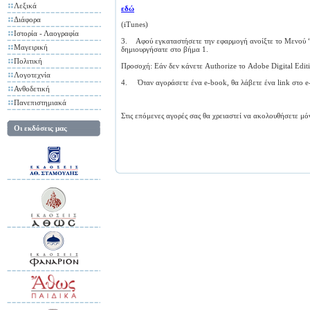
Λεξικά
εδώ
Διάφορα
(iTunes)
Ιστορία - Λαογραφία
3. Αφού εγκαταστήσετε την εφαρμογή ανοίξτε το Μενού “I
Μαγειρική
δημιουργήσατε στο βήμα 1.
Πολιτική
Προσοχή: Εάν δεν κάνετε Authorize το Adobe Digital Editi
Λογοτεχνία
4. Όταν αγοράσετε ένα e-book, θα λάβετε ένα link στο e-m
Ανθοδετική
Πανεπιστημιακά
Στις επόμενες αγορές σας θα χρειαστεί να ακολουθήσετε μό
Οι εκδόσεις μας