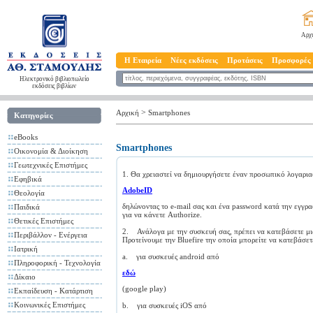
Αρχ
Η Εταιρεία
Νέες εκδόσεις
Προτάσεις
Προσφορές
Ηλεκτρονικό βιβλιοπωλείο
εκδόσεις βιβλίων
>
Αρχική
Smartphones
Κατηγορίες
eBooks
Smartphones
Οικονομία & Διοίκηση
Γεωτεχνικές Επιστήμες
1. Θα χρειαστεί να δημιουργήσετε έναν προσωπικό λογαρι
Εφηβικά
AdobeID
Θεολογία
δηλώνοντας το e-mail σας και ένα password κατά την εγγ
Παιδικά
για να κάνετε Authorize.
Θετικές Επιστήμες
2. Ανάλογα με την συσκευή σας, πρέπει να κατεβάσετε μ
Περιβάλλον - Ενέργεια
Προτείνουμε την Bluefire την οποία μπορείτε να κατεβάσετ
Ιατρική
a. για συσκευές android από
Πληροφορική - Τεχνολογία
εδώ
Δίκαιο
(google play)
Εκπαίδευση - Κατάρτιση
Κοινωνικές Επιστήμες
b. για συσκευές iOS από