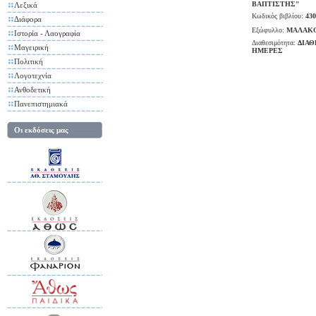
ΒΑΠΤΙΣΤΗΣ"
Λεξικά
Κωδικός βιβλίου:
430
Διάφορα
Εξώφυλλο:
ΜΑΛΑΚ
Ιστορία - Λαογραφία
Διαθεσιμότητα:
ΔΙΑΘ
Μαγειρική
ΗΜΕΡΕΣ
Πολιτική
Λογοτεχνία
Ανθοδετική
Πανεπιστημιακά
Οι εκδόσεις μας