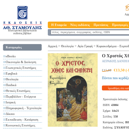
Αρχ
Η Εταιρεία
Νέες εκδόσεις
Προτάσεις
Προσφορές
Ηλεκτρονικό βιβλιοπωλείο
εκδόσεις βιβλίων
>
>
>
Αρχική
Θεολογία
Αγία Γραφή
Κυριακοδρόμια - Εορτοδ
Κατηγορίες
Ο Χριστός Χθ
eBooks
ΑΕΡΑΚΗΣ ΔΑΝΙΗΛ
Οικονομία & Διοίκηση
Γεωτεχνικές Επιστήμες
€13,50 (
€15,00
Εφηβικά
Πόντοι που κερδίζε
Θεολογία
Παιδικά
προσθήκη στο κα
Θετικές Επιστήμες
Περιβάλλον - Ενέργεια
Χρονολογία έκδοσης:
Ιατρική
ISBN:
43084
Πληροφορική - Τεχνολογία
Σχήμα:
14x21
Δίκαιο
Σελίδες:
558
Εκπαίδευση - Κατάρτιση
Κατηγορία είδους:
ΒΙ
Κοινωνικές Επιστήμες
Εκδότης:
ΣΥΛΛΟΓΟΣ