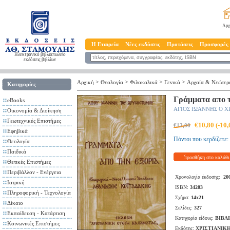
Αρχ
Η Εταιρεία
Νέες εκδόσεις
Προτάσεις
Προσφορές
Ηλεκτρονικό βιβλιοπωλείο
εκδόσεις βιβλίων
>
>
>
>
Αρχική
Θεολογία
Φιλοκαλικά
Γενικά
Αρχαία & Νεώτερ
Κατηγορίες
Γράμματα απο τ
eBooks
ΑΓΙΟΣ ΙΩΑΝΝΗΣ Ο 
Οικονομία & Διοίκηση
Γεωτεχνικές Επιστήμες
€10,80 (-10
€12,00
Εφηβικά
Πόντοι που κερδίζετε:
Θεολογία
Παιδικά
προσθήκη στο καλάθι
Θετικές Επιστήμες
Περιβάλλον - Ενέργεια
Χρονολογία έκδοσης:
20
Ιατρική
ISBN:
34203
Πληροφορική - Τεχνολογία
Σχήμα:
14x21
Δίκαιο
Σελίδες:
327
Εκπαίδευση - Κατάρτιση
Κατηγορία είδους:
ΒΙΒΛ
Κοινωνικές Επιστήμες
Εκδότης:
ΧΡΙΣΤΙΑΝΙΚ