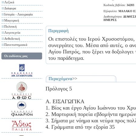
Λεξικά
Κωδικός βιβλίου:
34203
Διάφορα
Εξώφυλλο:
ΜΑΛΑΚΟ Ε
Ιστορία - Λαογραφία
Διαθεσιμότητα:
ΔΙΑΘΕΣΙ
ΗΜΕΡΕΣ
Μαγειρική
Πολιτική
Περιγραφή
Λογοτεχνία
Οι επιστολές του Ιερού Χρυσοστόμου, 
Ανθοδετική
συνεργάτες του. Μέσα από αυτές, ο ανα
Πανεπιστημιακά
Αγίου Πατρός, που ξέρει να δοξολογει 
Οι εκδόσεις μας
του παράδειγμα.
Περιεχόμενα
>>
Πρόλογος 5
Α. ΕΙΣΑΓΩΓΙΚΑ
1. Βίος και έργο Αγίου Ιωάννου του Χρ
2. Μαρτυρική πορεία εβδομήντα ημερών.
3. Σήματα με νόημα και νεύμα προς πολ
4. Γράμματα από την εξορία 35