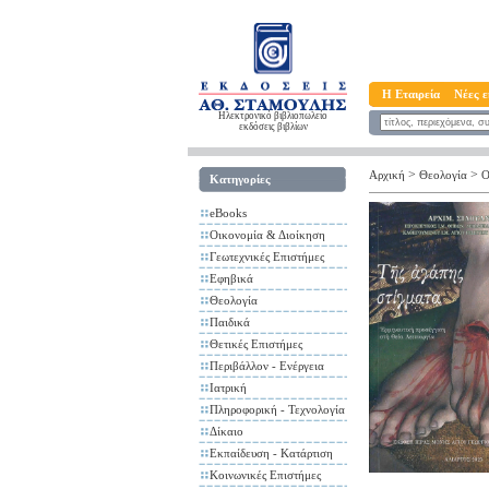
Η Εταιρεία
Νέες ε
Ηλεκτρονικό βιβλιοπωλείο
εκδόσεις βιβλίων
>
>
Αρχική
Θεολογία
Ο
Κατηγορίες
eBooks
Οικονομία & Διοίκηση
Γεωτεχνικές Επιστήμες
Εφηβικά
Θεολογία
Παιδικά
Θετικές Επιστήμες
Περιβάλλον - Ενέργεια
Ιατρική
Πληροφορική - Τεχνολογία
Δίκαιο
Εκπαίδευση - Κατάρτιση
Κοινωνικές Επιστήμες