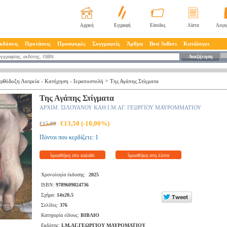
Αρχική
Εγγραφή
Είσοδος
Λίστα
Λογα
κδόσεις
Προτάσεις
Προσφορές
Συγγραφείς
Άρθρα
Best Sellers
Κατάλογοι
Αναζήτηση
>
ρθόδοξη Λατρεία - Κατήχηση - Ιεραποστολή
Της Αγάπης Στίγματα
Της Αγάπης Στίγματα
ΑΡΧΙΜ. ΣΙΛΟΥΑΝΟΥ ΚΑΘ.Ι.Μ.ΑΓ. ΓΕΩΡΓΙΟΥ ΜΑΥΡΟΜΜΑΤΙΟΥ
€13,50 (-10,00%)
€15,00
Πόντοι που κερδίζετε: 1
προσθήκη στο καλάθι
προσθήκη στη λίστα
Χρονολογία έκδοσης:
2025
ISBN:
9789609824736
Σχήμα:
14x20,5
Σελίδες:
376
Κατηγορία είδους:
ΒΙΒΛΙΟ
Εκδότης:
Ι.Μ.ΑΓ.ΓΕΩΡΓΙΟΥ ΜΑΥΡΟΜΑΤΙΟΥ