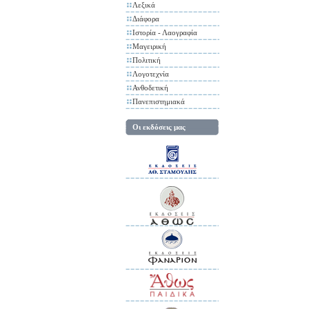
Λεξικά
Διάφορα
Ιστορία - Λαογραφία
Μαγειρική
Πολιτική
Λογοτεχνία
Ανθοδετική
Πανεπιστημιακά
Οι εκδόσεις μας