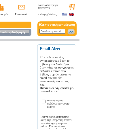
το καλάθι περιέχει
0
προϊόντα
ριασμός
Επικοινωνία
επιλογή γλώσσας
Σύνθετη Αναζήτηση
Εmail Αlert
Εάν θέλετε να σας
ενημερώσουμε όταν το
βιβλίο γίνει διαθέσιμο ή
όταν κάποιος συγγραφέας
εκδόσει κάποιο νέο
βιβλίο, συμπληρώστε το
email σας και θα
επικοινωνήσουμε μαζί
σας.
Παρακαλώ ενημερώστε με,
με email όταν:
ο συγγραφέας
εκδώσει καινούριο
βιβλίο
Για να χρησιμοποιήσετε
αυτή την υπηρεσία, πρέπει
να είστε εγγεγραμμένο
μέλος. Για να κάνετε