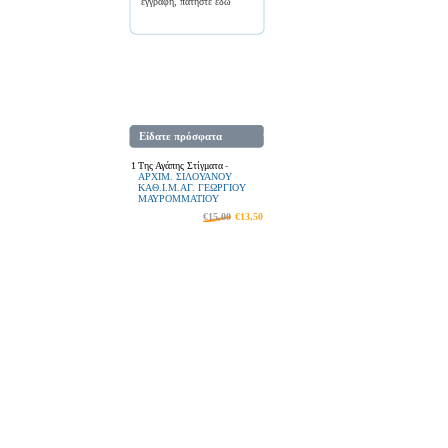
εγγραφή, πατήστε
εδώ
Είδατε πρόσφατα
1
Της Αγάπης Στίγματα
-
ΑΡΧΙΜ. ΣΙΛΟΥΑΝΟΥ
ΚΑΘ.Ι.Μ.ΑΓ. ΓΕΩΡΓΙΟΥ
ΜΑΥΡΟΜΜΑΤΙΟΥ
€15,00
€13,50