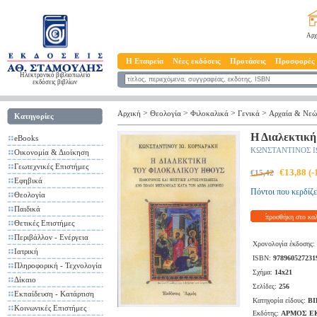
Αρχ
Η Εταιρεία
Νέες εκδόσεις
Προτάσεις
Προσφορές
Ηλεκτρονικό βιβλιοπωλείο
εκδόσεις βιβλίων
>
>
>
>
Αρχική
Θεολογία
Φιλοκαλικά
Γενικά
Αρχαία & Νεώ
Κατηγορίες
Η Διαλεκτική
eBooks
ΚΩΝΣΤΑΝΤΙΝΟΣ Ι
Οικονομία & Διοίκηση
Γεωτεχνικές Επιστήμες
€13,88 (
€15,42
Εφηβικά
Πόντοι που κερδίζε
Θεολογία
Παιδικά
προσθήκη στο κα
Θετικές Επιστήμες
Περιβάλλον - Ενέργεια
Χρονολογία έκδοσης:
Ιατρική
ISBN:
978960527231
Πληροφορική - Τεχνολογία
Σχήμα:
14x21
Δίκαιο
Σελίδες:
256
Εκπαίδευση - Κατάρτιση
Κατηγορία είδους:
ΒΙ
Κοινωνικές Επιστήμες
Εκδότης:
ΑΡΜΟΣ Ε