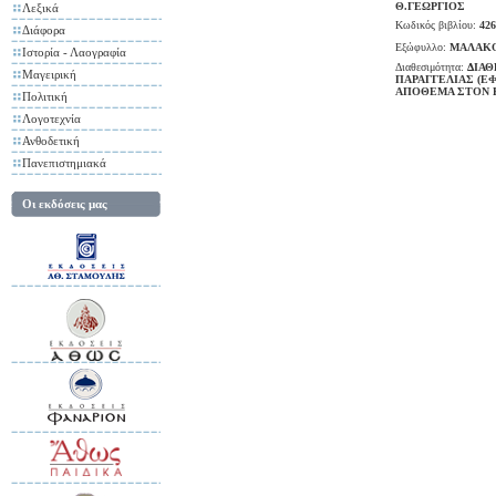
Θ.ΓΕΩΡΓΙΟΣ
Λεξικά
Κωδικός βιβλίου:
426
Διάφορα
Εξώφυλλο:
ΜΑΛΑΚ
Ιστορία - Λαογραφία
Διαθεσιμότητα:
ΔΙΑΘ
Μαγειρική
ΠΑΡΑΓΓΕΛΙΑΣ (Ε
ΑΠΟΘΕΜΑ ΣΤΟΝ 
Πολιτική
Λογοτεχνία
Ανθοδετική
Πανεπιστημιακά
Οι εκδόσεις μας