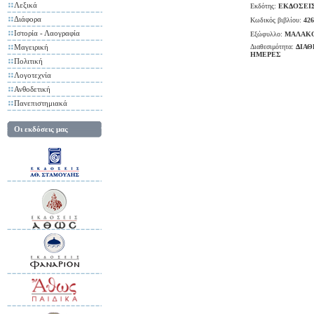
Λεξικά
Εκδότης:
ΕΚΔΟΣΕΙ
Διάφορα
Κωδικός βιβλίου:
426
Ιστορία - Λαογραφία
Εξώφυλλο:
ΜΑΛΑΚ
Μαγειρική
Διαθεσιμότητα:
ΔΙΑΘ
ΗΜΕΡΕΣ
Πολιτική
Λογοτεχνία
Ανθοδετική
Πανεπιστημιακά
Οι εκδόσεις μας