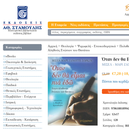
Αρχ
Η Εταιρεία
Νέες εκδόσεις
Προτάσεις
Προσφορές
Ηλεκτρονικό βιβλιοπωλείο
εκδόσεις βιβλίων
>
>
>
Αρχική
Θεολογία
Ψυχωφελή - Επoικοδομητικά
Πολυθε
Κατηγορίες
Αληθινός Ενώπιον του Θανάτου
eBooks
Όταν δεν θα 
Οικονομία & Διοίκηση
ΜΙΣΕΛ - ΜΑΡΙ ΖΑ
Γεωτεχνικές Επιστήμες
€7,20 (-1
Εφηβικά
€8,00
Θεολογία
Πόντοι που κερδίζε
Παιδικά
Θετικές Επιστήμες
προσθήκη στο κα
Περιβάλλον - Ενέργεια
Ιατρική
Χρονολογία έκδοσης:
Πληροφορική - Τεχνολογία
ISBN:
978618818994
Δίκαιο
Σχήμα:
12x17
Εκπαίδευση - Κατάρτιση
Σελίδες:
120
Κοινωνικές Επιστήμες
Κατηγορία είδους:
ΒΙ