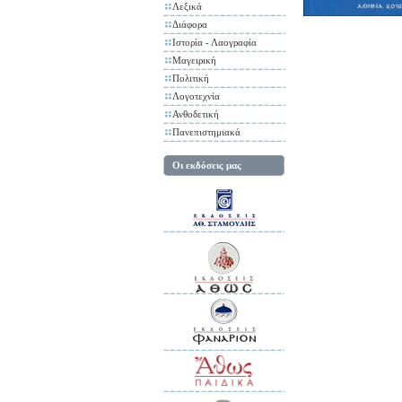
Λεξικά
Διάφορα
Ιστορία - Λαογραφία
Μαγειρική
Πολιτική
Λογοτεχνία
Ανθοδετική
Πανεπιστημιακά
Οι εκδόσεις μας