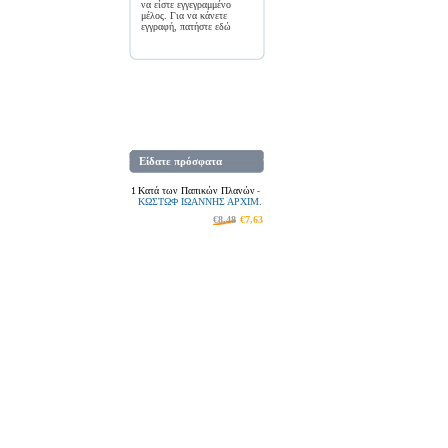
να είστε εγγεγραμμένο
μέλος. Για να κάνετε
εγγραφή, πατήστε
εδώ
Είδατε πρόσφατα
1
Κατά των Παπικών Πλανών
-
ΚΩΣΤΩΦ ΙΩΑΝΝΗΣ ΑΡΧΙΜ.
€8,48
€7,63