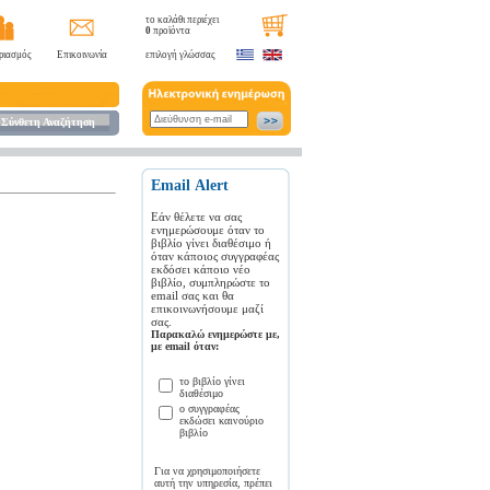
το καλάθι περιέχει
0
προϊόντα
ριασμός
Επικοινωνία
επιλογή γλώσσας
Σύνθετη Αναζήτηση
Εmail Αlert
Εάν θέλετε να σας
ενημερώσουμε όταν το
βιβλίο γίνει διαθέσιμο ή
όταν κάποιος συγγραφέας
εκδόσει κάποιο νέο
βιβλίο, συμπληρώστε το
email σας και θα
επικοινωνήσουμε μαζί
σας.
Παρακαλώ ενημερώστε με,
με email όταν:
το βιβλίο γίνει
διαθέσιμο
ο συγγραφέας
εκδώσει καινούριο
βιβλίο
Για να χρησιμοποιήσετε
αυτή την υπηρεσία, πρέπει