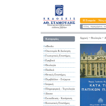
Η Εταιρεία
Νέες ε
Ηλεκτρονικό βιβλιοπωλείο
εκδόσεις βιβλίων
>
>
Αρχική
Θεολογία
Α
Κατηγορίες
eBooks
Οικονομία & Διοίκηση
Γεωτεχνικές Επιστήμες
Εφηβικά
Θεολογία
Παιδικά
Θετικές Επιστήμες
Περιβάλλον - Ενέργεια
Ιατρική
Πληροφορική - Τεχνολογία
Δίκαιο
Εκπαίδευση - Κατάρτιση
Κοινωνικές Επιστήμες