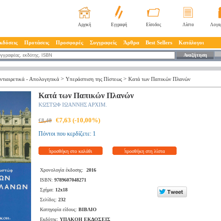
Αρχική
Εγγραφή
Είσοδος
Λίστα
Λογα
κδόσεις
Προτάσεις
Προσφορές
Συγγραφείς
Άρθρα
Best Sellers
Κατάλογοι
Αναζήτηση
>
>
ντιαιρετικά - Απολογητικά
Υπεράσπιση της Πίστεως
Κατά των Παπικών Πλανών
Κατά των Παπικών Πλανών
ΚΩΣΤΩΦ ΙΩΑΝΝΗΣ ΑΡΧΙΜ.
€7,63 (-10,00%)
€8,48
Πόντοι που κερδίζετε: 1
προσθήκη στο καλάθι
προσθήκη στη λίστα
Χρονολογία έκδοσης:
2016
ISBN:
9789607048271
Σχήμα:
12x18
Σελίδες:
232
Κατηγορία είδους:
ΒΙΒΛΙΟ
Εκδότης:
ΥΠΑΚΟΗ ΕΚΔΟΣΕΙΣ