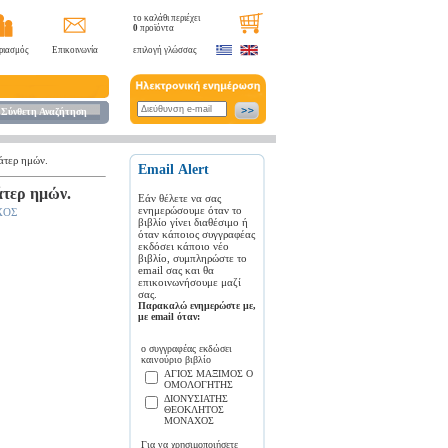
το καλάθι περιέχει
0
προϊόντα
ριασμός
Επικοινωνία
επιλογή γλώσσας
Σύνθετη Αναζήτηση
άτερ ημών.
Εmail Αlert
άτερ ημών.
Εάν θέλετε να σας
ενημερώσουμε όταν το
ΧΟΣ
βιβλίο γίνει διαθέσιμο ή
όταν κάποιος συγγραφέας
εκδόσει κάποιο νέο
βιβλίο, συμπληρώστε το
email σας και θα
επικοινωνήσουμε μαζί
σας.
Παρακαλώ ενημερώστε με,
με email όταν:
ο συγγραφέας εκδώσει
καινούριο βιβλίο
ΑΓΙΟΣ ΜΑΞΙΜΟΣ Ο
ΟΜΟΛΟΓΗΤΗΣ
ΔΙΟΝΥΣΙΑΤΗΣ
ΘΕΟΚΛΗΤΟΣ
ΜΟΝΑΧΟΣ
Για να χρησιμοποιήσετε