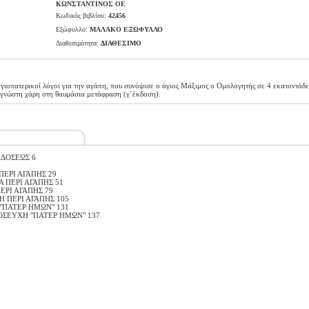
ΚΩΝΣΤΑΝΤΙΝΟΣ ΟΕ
Κωδικός βιβλίου:
42456
Εξώφυλλο:
ΜΑΛΑΚΟ ΕΞΩΦΥΛΛΟ
Διαθεσιμότητα:
ΔΙΑΘΕΣΙΜΟ
αγιοπατερικοί λόγοι για την αγάπη, που συνόψισε ο άγιος Μάξιμος ο Ομολογητής σε 4 εκατοντάδ
αγνώστη χάρη στη θαυμάσια μετάφραση (γ΄έκδοση).
ΚΔΟΣΕΩΣ 6
ΕΡΙ ΑΓΑΠΗΣ 29
 ΠΕΡΙ ΑΓΑΠΗΣ 51
ΕΡΙ ΑΓΑΠΗΣ 79
 ΠΕΡΙ ΑΓΑΠΗΣ 105
"ΠΑΤΕΡ ΗΜΩΝ" 131
ΟΣΕΥΧΗ "ΠΑΤΕΡ ΗΜΩΝ" 137