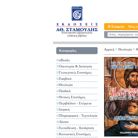
Η Εταιρεία
Νέες ε
Ηλεκτρονικό βιβλιοπωλείο
εκδόσεις βιβλίων
>
>
Αρχική
Θεολογία
Φ
Κατηγορίες
eBooks
Οικονομία & Διοίκηση
Γεωτεχνικές Επιστήμες
Εφηβικά
Θεολογία
Παιδικά
Θετικές Επιστήμες
Περιβάλλον - Ενέργεια
Ιατρική
Πληροφορική - Τεχνολογία
Δίκαιο
Εκπαίδευση - Κατάρτιση
Κοινωνικές Επιστήμες