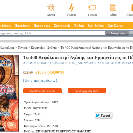
Αρχική
Εγγραφή
Είσοδος
Λίστα
Λογα
κδόσεις
Προτάσεις
Προσφορές
Συγγραφείς
Άρθρα
Best Sellers
Κατάλογοι
Αναζήτηση
>
>
>
ιλοκαλικά
Γενικά
Ερμηνείες - Σχόλια
Τα 400 Κεφάλαια περί Αγάπης και Ερμηνεία εις το Π
Τα 400 Κεφάλαια περί Αγάπης και Ερμηνεία εις το Π
ΑΓΙΟΣ ΜΑΞΙΜΟΣ Ο ΟΜΟΛΟΓΗΤΗΣ
ΔΙΟΝΥΣΙΑΤΗΣ ΘΕΟΚΛΗΤΟΣ ΜΟΝΑ
,
€10,07 (-10,00%)
€11,19
Πόντοι που κερδίζετε: 1
προσθήκη στο καλάθι
προσθήκη στη λίστα
Χρονολογία έκδοσης:
2002
ISBN:
9607718291
Σχήμα:
14x21
Σελίδες:
176
Κατηγορία είδους:
ΒΙΒΛΙΟ
Εκδότης:
ΣΠΗΛΙΩΤΗΣ ΓΕΩΡΓΙΟΣ-ΣΠΗΛΙΩΤΗΣ