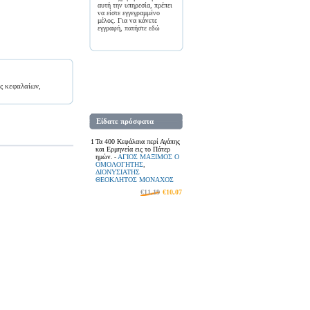
αυτή την υπηρεσία, πρέπει
να είστε εγγεγραμμένο
μέλος. Για να κάνετε
εγγραφή, πατήστε
εδώ
ες κεφαλαίων,
Είδατε πρόσφατα
1
Τα 400 Κεφάλαια περί Αγάπης
και Ερμηνεία εις το Πάτερ
ημών.
ΑΓΙΟΣ ΜΑΞΙΜΟΣ Ο
-
ΟΜΟΛΟΓΗΤΗΣ
,
ΔΙΟΝΥΣΙΑΤΗΣ
ΘΕΟΚΛΗΤΟΣ ΜΟΝΑΧΟΣ
€11,19
€10,07