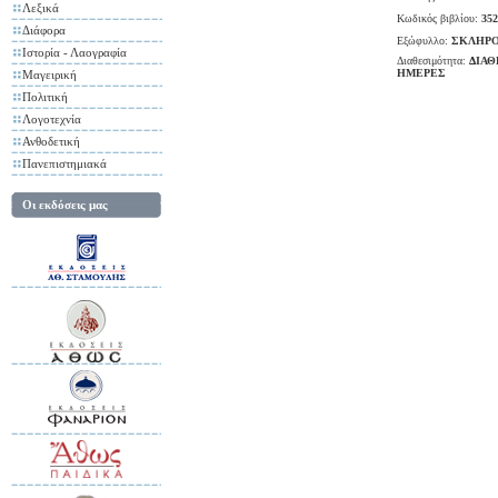
Λεξικά
Κωδικός βιβλίου:
352
Διάφορα
Εξώφυλλο:
ΣΚΛΗΡΟ
Ιστορία - Λαογραφία
Διαθεσιμότητα:
ΔΙΑΘ
ΗΜΕΡΕΣ
Μαγειρική
Πολιτική
Λογοτεχνία
Ανθοδετική
Πανεπιστημιακά
Οι εκδόσεις μας