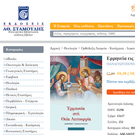
Αρχ
Η Εταιρεία
Νέες εκδόσεις
Προτάσεις
Προσφορές
Ηλεκτρονικό βιβλιοπωλείο
εκδόσεις βιβλίων
>
>
Αρχική
Θεολογία
Ορθόδοξη Λατρεία - Κατήχηση - Ιερα
Κατηγορίες
Ερμηνεία εις
eBooks
ΠΑΝΑΓΙΩΤΟΠΟΥΛ
Οικονομία & Διοίκηση
Γεωτεχνικές Επιστήμες
€6,30 (-1
€7,00
Εφηβικά
Πόντοι που κερδίζε
Θεολογία
Παιδικά
προσθήκη στο κα
Θετικές Επιστήμες
Περιβάλλον - Ενέργεια
Χρονολογία έκδοσης:
Ιατρική
ISBN:
35296
Πληροφορική - Τεχνολογία
Σχήμα:
12x17
Δίκαιο
Σελίδες:
252
Εκπαίδευση - Κατάρτιση
Κατηγορία είδους:
ΒΙ
Κοινωνικές Επιστήμες
Εκδότης:
ΑΔΕΛΦΟΤ