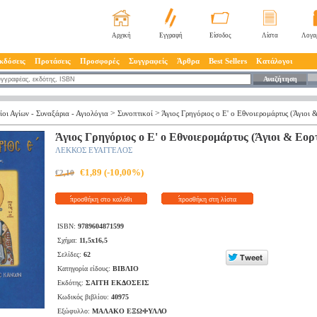
Αρχική
Εγγραφή
Είσοδος
Λίστα
Λογα
κδόσεις
Προτάσεις
Προσφορές
Συγγραφείς
Άρθρα
Best Sellers
Κατάλογοι
Αναζήτηση
>
>
ίοι Αγίων - Συναξάρια - Αγιολόγια
Συνοπτικοί
Άγιος Γρηγόριος ο Ε' ο Εθνοιερομάρτυς (Άγιοι 
Άγιος Γρηγόριος ο Ε' ο Εθνοιερομάρτυς (Άγιοι & Εορτ
ΛΕΚΚΟΣ ΕΥΑΓΓΕΛΟΣ
€1,89 (-10,00%)
€2,10
προσθήκη στο καλάθι
προσθήκη στη λίστα
ISBN:
9789604871599
Σχήμα:
11,5x16,5
Σελίδες:
62
Κατηγορία είδους:
ΒΙΒΛΙΟ
Εκδότης:
ΣΑΙΤΗ ΕΚΔΟΣΕΙΣ
Κωδικός βιβλίου:
40975
Εξώφυλλο:
ΜΑΛΑΚΟ ΕΞΩΦΥΛΛΟ