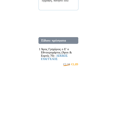
εγγραφή, πατήστε
εδώ
Είδατε πρόσφατα
1
Άγιος Γρηγόριος ο Ε' ο
Εθνοιερομάρτυς (Άγιοι &
Εορτές 70)
ΛΕΚΚΟΣ
-
ΕΥΑΓΓΕΛΟΣ
€2,10
€1,89