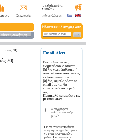
το καλάθι περιέχει
0
προϊόντα
ριασμός
Επικοινωνία
επιλογή γλώσσας
Σύνθετη Αναζήτηση
& Εορτές 70)
Εmail Αlert
ές 70)
Εάν θέλετε να σας
ενημερώσουμε όταν το
βιβλίο γίνει διαθέσιμο ή
όταν κάποιος συγγραφέας
εκδόσει κάποιο νέο
βιβλίο, συμπληρώστε το
email σας και θα
επικοινωνήσουμε μαζί
σας.
Παρακαλώ ενημερώστε με,
με email όταν:
ο συγγραφέας
εκδώσει καινούριο
βιβλίο
Για να χρησιμοποιήσετε
αυτή την υπηρεσία, πρέπει
να είστε εγγεγραμμένο
μέλος. Για να κάνετε