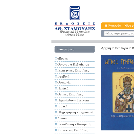
Η Εταιρεία
Νέες ε
Ηλεκτρονικό βιβλιοπωλείο
εκδόσεις βιβλίων
>
>
Αρχική
Θεολογία
Β
Κατηγορίες
eBooks
Οικονομία & Διοίκηση
Γεωτεχνικές Επιστήμες
Εφηβικά
Θεολογία
Παιδικά
Θετικές Επιστήμες
Περιβάλλον - Ενέργεια
Ιατρική
Πληροφορική - Τεχνολογία
Δίκαιο
Εκπαίδευση - Κατάρτιση
Κοινωνικές Επιστήμες