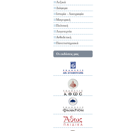
Λεξικά
Διάφορα
Ιστορία - Λαογραφία
Μαγειρική
Πολιτική
Λογοτεχνία
Ανθοδετική
Πανεπιστημιακά
Οι εκδόσεις μας