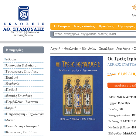
Αρχ
Η Εταιρεία
Νέες εκδόσεις
Προτάσεις
Προσφορές
Ηλεκτρονικό βιβλιοπωλείο
εκδόσεις βιβλίων
>
>
>
Αρχική
Θεολογία
Βίοι Αγίων - Συναξάρια - Αγιολόγια
Σ
Κατηγορίες
Οι Τρείς Ιερά
eBooks
ΛΕΚΚΟΣ ΕΥΑΓΓΕ
Οικονομία & Διοίκηση
Γεωτεχνικές Επιστήμες
€1,89 (-1
€2,10
Εφηβικά
Θεολογία
προσθήκη στο κα
Παιδικά
Θετικές Επιστήμες
ISBN:
978960487118
Περιβάλλον - Ενέργεια
Σχήμα:
11,5x16,5
Ιατρική
Σελίδες:
78
Πληροφορική - Τεχνολογία
Κατηγορία είδους:
ΒΙ
Δίκαιο
Εκδότης:
ΣΑΙΤΗ Ε
Εκπαίδευση - Κατάρτιση
Κωδικός βιβλίου:
409
Κοινωνικές Επιστήμες
Εξώφυλλο:
ΜΑΛΑΚ