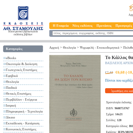
Αρχ
Η Εταιρεία
Νέες εκδόσεις
Προτάσεις
Προσφορές
Ηλεκτρονικό βιβλιοπωλείο
εκδόσεις βιβλίων
>
>
>
Αρχική
Θεολογία
Ψυχωφελή - Επoικοδομητικά
Πολυθε
Κατηγορίες
Το Κάλλος θ
eBooks
ΒΑΣΙΛΕΙΟΣ ΑΡΧΙΜ
Οικονομία & Διοίκηση
Γεωτεχνικές Επιστήμες
€6,68 (-1
€7,42
Εφηβικά
Πόντοι που κερδίζε
Θεολογία
Παιδικά
προσθήκη στο κα
Θετικές Επιστήμες
Περιβάλλον - Ενέργεια
Χρονολογία έκδοσης:
Ιατρική
ISBN:
9608753767
Πληροφορική - Τεχνολογία
Σχήμα:
14x21
Δίκαιο
Σελίδες:
128
Εκπαίδευση - Κατάρτιση
Κατηγορία είδους:
ΒΙ
Κοινωνικές Επιστήμες
Εκδότης:
ΙΕΡΑ ΜΟΝ