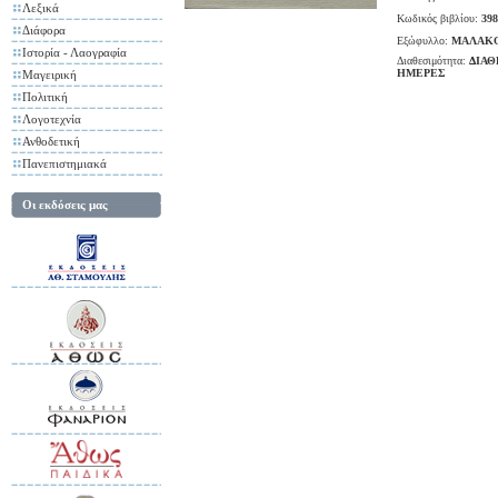
Λεξικά
Κωδικός βιβλίου:
398
Διάφορα
Εξώφυλλο:
ΜΑΛΑΚ
Ιστορία - Λαογραφία
Διαθεσιμότητα:
ΔΙΑΘ
ΗΜΕΡΕΣ
Μαγειρική
Πολιτική
Λογοτεχνία
Ανθοδετική
Πανεπιστημιακά
Οι εκδόσεις μας