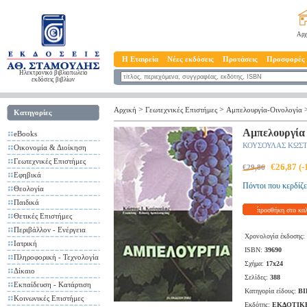
Αρχ
Η Εταιρεία
Νέες εκδόσεις
Προτάσεις
Προσφορές
Ηλεκτρονικό βιβλιοπωλείο
εκδόσεις βιβλίων
>
>
Αρχική
Γεωτεχνικές Επιστήμες
Αμπελουργία-Οινολογία
Κατηγορίες
Αμπελουργία
eBooks
ΚΟΥΣΟΥΛΑΣ ΚΩΣ
Οικονομία & Διοίκηση
Γεωτεχνικές Επιστήμες
€26,87 (
€29,86
Εφηβικά
Πόντοι που κερδίζε
Θεολογία
Παιδικά
προσθήκη στο κα
Θετικές Επιστήμες
Περιβάλλον - Ενέργεια
Χρονολογία έκδοσης:
Ιατρική
ISBN:
39690
Πληροφορική - Τεχνολογία
Σχήμα:
17x24
Δίκαιο
Σελίδες:
388
Εκπαίδευση - Κατάρτιση
Κατηγορία είδους:
ΒΙ
Κοινωνικές Επιστήμες
Εκδότης:
ΕΚΔΟΤΙΚ