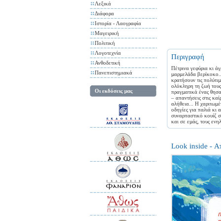
Λεξικά
Διάφορα
Ιστορία - Λαογραφία
Μαγειρική
Πολιτική
Λογοτεχνία
Περιγραφή
Ανθοδετική
Πέτρινα γεφύρια κι ά
Πανεπιστημιακά
µαρµελάδα βερίκοκο..
κρατήσουν τις πολύτιµ
ολόκληρη τη ζωή τους.
Οι εκδόσεις μας
πραγµατικά ένας θησαυ
– απαντήσεις στις καί
αλήθεια... Η χαριτωµ
οδηγίες για παλιά κι 
συναρπαστικό κουίζ στ
και σε εµάς, τους ενη
Look inside - 