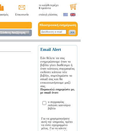
το καλάθι περιέχει
0
προϊόντα
ριασμός
Επικοινωνία
επιλογή γλώσσας
Σύνθετη Αναζήτηση
Εmail Αlert
Εάν θέλετε να σας
ενημερώσουμε όταν το
βιβλίο γίνει διαθέσιμο ή
όταν κάποιος συγγραφέας
εκδόσει κάποιο νέο
βιβλίο, συμπληρώστε το
email σας και θα
επικοινωνήσουμε μαζί
σας.
Παρακαλώ ενημερώστε με,
με email όταν:
ο συγγραφέας
εκδώσει καινούριο
βιβλίο
Για να χρησιμοποιήσετε
αυτή την υπηρεσία, πρέπει
να είστε εγγεγραμμένο
μέλος. Για να κάνετε