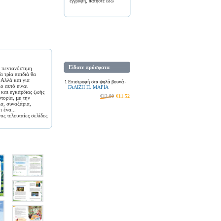
εγγραφή, πατήστε
εδώ
Είδατε πρόσφατα
η πεντανόστιµη
α τρία παιδιά θα
 Αλλά και για
1
Επιστροφή στα ψηλά βουνά
-
ο αυτό είναι
ΓΑΛΙΖΗ Π. ΜΑΡΙΑ
 και εγκάρδιας ζωής
€12,80
€11,52
στορία, µε την
α, συναξάρια,
 ένα...
ις τελευταίες σελίδες