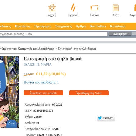
Αρχική
Εγγραφή
Είσοδος
Λίστα
Λογα
κδόσεις
Προτάσεις
Προσφορές
Συγγραφείς
Άρθρα
Best Sellers
Κατάλογοι
Αναζήτηση
>
ηθήματα για Κατηχητές και Δασκάλους
Επιστροφή στα ψηλά βουνά
Επιστροφή στα ψηλά βουνά
ΓΑΛΙΖΗ Π. ΜΑΡΙΑ
€11,52 (-10,00%)
€12,80
Πόντοι που κερδίζετε: 1
προσθήκη στο καλάθι
προσθήκη στη λίστα
Χρονολογία έκδοσης:
07 2022
ISBN:
9789604953578
Σχήμα:
21x29
Σελίδες:
80
Κατηγορία είδους:
ΒΙΒΛΙΟ
Εκδότης:
ΕΚΔΟΣΕΙΣ ΑΘΩΣ