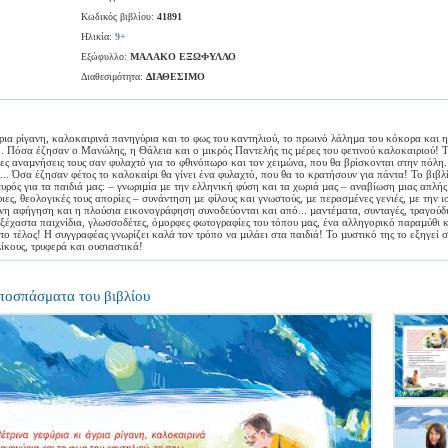
Κωδικός βιβλίου:
41891
Ηλικία:
9+
Εξώφυλλο:
ΜΑΛΑΚΟ ΕΞΩΦΥΛΛΟ
Διαθεσιμότητα:
ΔΙΑΘΕΣΙΜΟ
γρια ρίγανη, καλοκαιρινά πανηγύρια και το φως του καντηλιού, το πρωινό λάληµα του κόκορα και 
. Πόσα έζησαν ο Μανώλης, η Θάλεια και ο µικρός Παντελής τις µέρες του φετινού καλοκαιριού! Τ
ες αναµνήσεις τους σαν φυλαχτό για το φθινόπωρο και τον χειµώνα, που θα βρίσκονται στην πόλη.
.. Όσα έζησαν φέτος το καλοκαίρι θα γίνει ένα φυλαχτό, που θα το κρατήσουν για πάντα! Το βιβλί
ρός για τα παιδιά µας: – γνωριµία µε την ελληνική φύση και τα χωριά µας – αναβίωση µιας απλής
ριες, θεολογικές τους απορίες – συνάντηση µε φίλους και γνωστούς, µε περασµένες γενιές, µε την ι
ένη αφήγηση και η πλούσια εικονογράφηση συνοδεύονται και από... µαντέµατα, συνταγές, τραγούδι
αξέχαστα παιχνίδια, γλωσσοδέτες, όµορφες φωτογραφίες του τόπου µας, ένα αλληγορικό παραµύθι κι
ο τέλος! Η συγγραφέας γνωρίζει καλά τον τρόπο να µιλάει στα παιδιά! Το µυστικό της το εξηγεί στ
λίκους, τρυφερά και ουσιαστικά!
Αποσπάσματα του βιβλίου