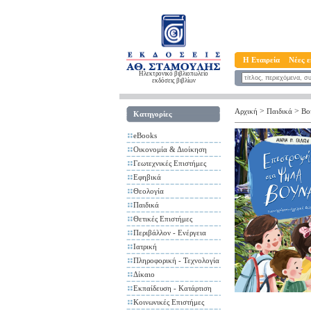
Η Εταιρεία
Νέες ε
Ηλεκτρονικό βιβλιοπωλείο
εκδόσεις βιβλίων
>
>
Αρχική
Παιδικά
Βο
Κατηγορίες
eBooks
Οικονομία & Διοίκηση
Γεωτεχνικές Επιστήμες
Εφηβικά
Θεολογία
Παιδικά
Θετικές Επιστήμες
Περιβάλλον - Ενέργεια
Ιατρική
Πληροφορική - Τεχνολογία
Δίκαιο
Εκπαίδευση - Κατάρτιση
Κοινωνικές Επιστήμες