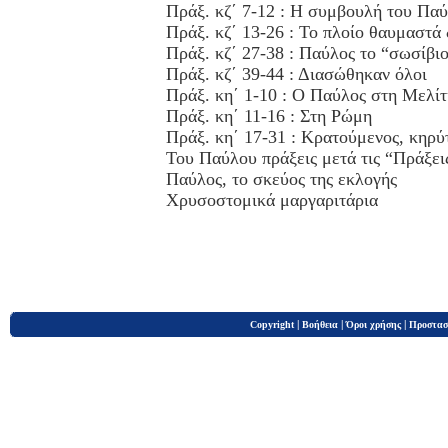
Πράξ. κζ΄ 7-12 : Η συμβουλή του Πα
Πράξ. κζ΄ 13-26 : Το πλοίο θαυμαστά 
Πράξ. κζ΄ 27-38 : Παύλος το “σωσίβι
Πράξ. κζ΄ 39-44 : Διασώθηκαν όλοι
Πράξ. κη΄ 1-10 : Ο Παύλος στη Μελίτ
Πράξ. κη΄ 11-16 : Στη Ρώμη
Πράξ. κη΄ 17-31 : Κρατούμενος, κηρύ
Του Παύλου πράξεις μετά τις “Πράξει
Παύλος, το σκεύος της εκλογής
Χρυσοστομικά μαργαριτάρια
|
|
|
Copyright
Βοήθεια
Όροι χρήσης
Προστασ