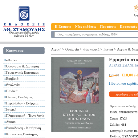
Αρχ
Η Εταιρεία
Νέες εκδόσεις
Προτάσεις
Προσφορές
Ηλεκτρονικό βιβλιοπωλείο
εκδόσεις βιβλίων
>
>
>
>
Αρχική
Θεολογία
Φιλοκαλικά
Γενικά
Αρχαία & Νεώ
Κατηγορίες
Ερμηνεία στι
eBooks
ΑΕΡΑΚΗΣ ΔΑΝΙΗΛ
Οικονομία & Διοίκηση
Γεωτεχνικές Επιστήμες
€18,00 (
€20,00
Εφηβικά
Πόντοι που κερδίζε
Θεολογία
Παιδικά
προσθήκη στο κα
Θετικές Επιστήμες
Περιβάλλον - Ενέργεια
Χρονολογία έκδοσης:
Ιατρική
ISBN:
978960839075
Πληροφορική - Τεχνολογία
Σχήμα:
17x24
Δίκαιο
Σελίδες:
684
Εκπαίδευση - Κατάρτιση
Κατηγορία είδους:
ΒΙ
Κοινωνικές Επιστήμες
Εκδότης:
ΣΥΛΛΟΓΟΣ