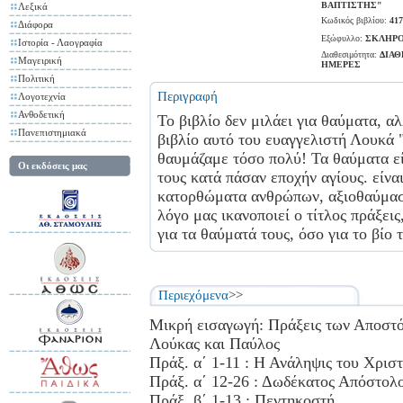
ΒΑΠΤΙΣΤΗΣ"
Λεξικά
Κωδικός βιβλίου:
417
Διάφορα
Εξώφυλλο:
ΣΚΛΗΡΟ
Ιστορία - Λαογραφία
Διαθεσιμότητα:
ΔΙΑΘ
Μαγειρική
ΗΜΕΡΕΣ
Πολιτική
Περιγραφή
Λογοτεχνία
Ανθοδετική
Το βιβλίο δεν μιλάει για θαύματα, α
Πανεπιστημιακά
βιβλίο αυτό του ευαγγελιστή Λουκά 
θαυμάζαμε τόσο πολύ! Τα θαύματα εί
Οι εκδόσεις μας
τους κατά πάσαν εποχήν αγίους. είνα
κατορθώματα ανθρώπων, αξιοθαύμαστ
λόγο μας ικανοποιεί ο τίτλος πράξει
για τα θαύματά τους, όσο για το βίο 
Περιεχόμενα
>>
Μικρή εισαγωγή: Πράξεις των Αποστ
Λούκας και Παύλος
Πράξ. α΄ 1-11 : Η Ανάληψις του Χρισ
Πράξ. α΄ 12-26 : Δωδέκατος Απόστολ
Πράξ. β΄ 1-13 : Πεντηκοστή