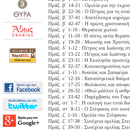
Πράξ. β΄ 14-21 : Ομιλία για την έκχυ
Πράξ. β΄ 22-36 : Ο Πέτρος για τη στα
Πράξ. β΄ 37-41 : Αποτέλεσμα κηρύγμ
Πράξ. β΄ 42-47 : Η πρώτη χριστιανική
Πράξ. γ΄ 1-10 : Θεραπεία χωλού
Πράξ. γ΄ 11-18 : Η πίστις αιτία θεραπ
Πράξ. γ΄ 19-26 : Μωυσής και Χριστός
Πράξ. δ΄ 1-12 : Πέτρος και Ιωάννης σ
Πράξ. δ΄ 13-22 : Πέτρος και Ιωάννης 
Πράξ. δ΄ 23-31 : Η Εκκλησία προσεύχ
Πράξ. δ΄ 32-37 : Κοινοκτημοσύνη των
Πράξ. ε΄ 1-11 : Ανανίας και Σαπφείρα
Πράξ. ε΄ 12-16 : Καταπληκτικά θαύμ
Πράξ. ε΄ 17-25 : Φυλάκισις και αποφ
Πράξ. ε΄ 26-32 : «Θεώ μάλλον ή ανθ
Πράξ. ε΄ 33-42 : Παρέμβασις του Γαμ
Πράξ. στ΄ 1-7 : Η εκλογή των επτά δι
Πράξ. στ΄ 8-15 : Ο Στέφανος στο συνέ
Πράξ. ζ΄ 1-16 : Ομιλία του Στέφανου
Πράξ. ζ΄ 17-38 : Συνέχεια ομιλίας Στ
Πράξ. ζ΄ 39-50 : Συνέχεια ομιλίας Στ