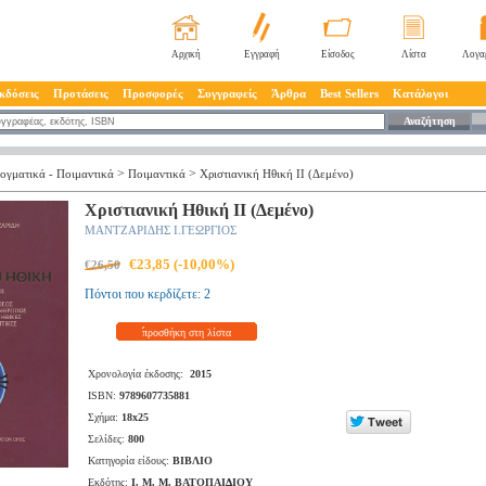
Αρχική
Εγγραφή
Είσοδος
Λίστα
Λογα
κδόσεις
Προτάσεις
Προσφορές
Συγγραφείς
Άρθρα
Best Sellers
Κατάλογοι
Αναζήτηση
>
>
ογματικά - Ποιμαντικά
Ποιμαντικά
Χριστιανική Ηθική ΙΙ (Δεμένο)
Χριστιανική Ηθική ΙΙ (Δεμένο)
ΜΑΝΤΖΑΡΙΔΗΣ Ι.ΓΕΩΡΓΙΟΣ
€23,85 (-10,00%)
€26,50
Πόντοι που κερδίζετε: 2
προσθήκη στη λίστα
Χρονολογία έκδοσης:
2015
ISBN:
9789607735881
Σχήμα:
18x25
Σελίδες:
800
Κατηγορία είδους:
ΒΙΒΛΙΟ
Εκδότης:
Ι. Μ. Μ. ΒΑΤΟΠΑΙΔΙΟΥ