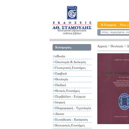
Η Εταιρεία
Νέες ε
Ηλεκτρονικό βιβλιοπωλείο
εκδόσεις βιβλίων
>
>
Αρχική
Θεολογία
Δ
Κατηγορίες
eBooks
Οικονομία & Διοίκηση
Γεωτεχνικές Επιστήμες
Εφηβικά
Θεολογία
Παιδικά
Θετικές Επιστήμες
Περιβάλλον - Ενέργεια
Ιατρική
Πληροφορική - Τεχνολογία
Δίκαιο
Εκπαίδευση - Κατάρτιση
Κοινωνικές Επιστήμες