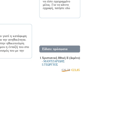
να είστε εγγεγραμμένο
μέλος. Για να κάνετε
εγγραφή, πατήστε
εδώ
νο γιατί η κατάφωρη
ια την ανηθικότητα.
 στην ηθικοποίηση
μου η ένταξή του στο
Είδατε πρόσφατα
νισμός του με την
1
Χριστιανική Ηθική ΙΙ (Δεμένο)
ΜΑΝΤΖΑΡΙΔΗΣ
-
Ι.ΓΕΩΡΓΙΟΣ
€26,50
€23,85