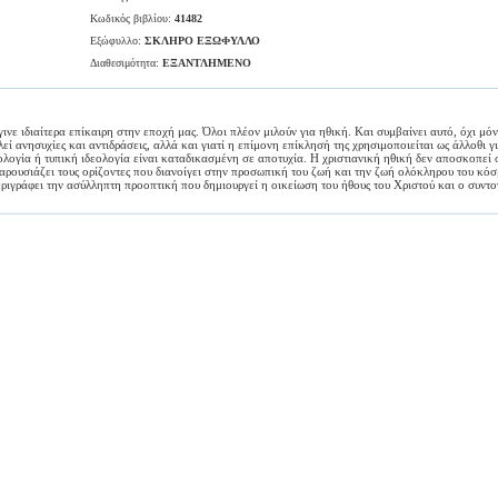
Κωδικός βιβλίου:
41482
Εξώφυλλο:
ΣΚΛΗΡΟ ΕΞΩΦΥΛΛΟ
Διαθεσιμότητα:
ΕΞΑΝΤΛΗΜΕΝΟ
γινε ιδιαίτερα επίκαιρη στην εποχή μας. Όλοι πλέον μιλούν για ηθική. Και συμβαίνει αυτό, όχι μό
ί ανησυχίες και αντιδράσεις, αλλά και γιατί η επίμονη επίκλησή της χρησιμοποιείται ως άλλοθι γ
λογία ή τυπική ιδεολογία είναι καταδικασμένη σε αποτυχία. Η χριστιανική ηθική δεν αποσκοπεί
αρουσιάζει τους ορίζοντες που διανοίγει στην προσωπική του ζωή και την ζωή ολόκληρου του κόσ
ριγράφει την ασύλληπτη προοπτική που δημιουργεί η οικείωση του ήθους του Χριστού και ο συντο