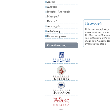
Λεξικά
Διάφορα
Ιστορία - Λαογραφία
Μαγειρική
Πολιτική
Περιγραφή
Λογοτεχνία
Η έννοια της ηθικής έ
Ανθοδετική
παραβίασή της προκαλε
Η ηθική ως καθηκοντο
Πανεπιστημιακά
του ανθρώπου, αλλά π
σώμα του Χριστού. Πε
ενέργεια του Θεού.
Οι εκδόσεις μας