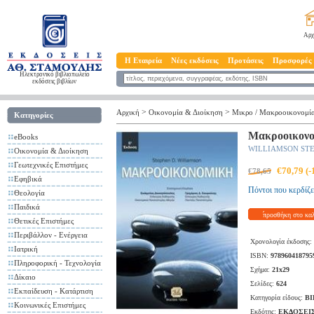
Αρχ
Η Εταιρεία
Νέες εκδόσεις
Προτάσεις
Προσφορές
Ηλεκτρονικό βιβλιοπωλείο
εκδόσεις βιβλίων
>
>
Αρχική
Οικονομία & Διοίκηση
Μικρο / Μακροοικονομί
Κατηγορίες
Μακροοικονο
eBooks
WILLIAMSON STE
Οικονομία & Διοίκηση
Γεωτεχνικές Επιστήμες
€70,79 (
€78,65
Εφηβικά
Πόντοι που κερδίζε
Θεολογία
Παιδικά
προσθήκη στο κα
Θετικές Επιστήμες
Περιβάλλον - Ενέργεια
Χρονολογία έκδοσης:
Ιατρική
ISBN:
978960418795
Πληροφορική - Τεχνολογία
Σχήμα:
21x29
Δίκαιο
Σελίδες:
624
Εκπαίδευση - Κατάρτιση
Κατηγορία είδους:
ΒΙ
Κοινωνικές Επιστήμες
Εκδότης:
ΕΚΔΟΣΕΙΣ 