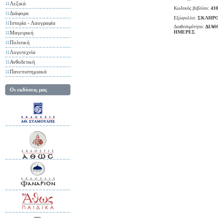
Λεξικά
Κωδικός βιβλίου:
410
Διάφορα
Εξώφυλλο:
ΣΚΛΗΡΟ
Ιστορία - Λαογραφία
Διαθεσιμότητα:
ΔΙΑΘ
ΗΜΕΡΕΣ
Μαγειρική
Πολιτική
Λογοτεχνία
Ανθοδετική
Πανεπιστημιακά
Οι εκδόσεις μας