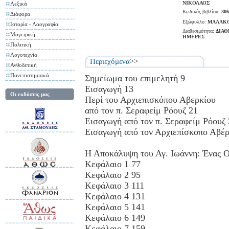
ΝΙΚΟΛΑΟΣ
Λεξικά
Κωδικός βιβλίου:
306
Διάφορα
Εξώφυλλο:
ΜΑΛΑΚ
Ιστορία - Λαογραφία
Διαθεσιμότητα:
ΔΙΑΘ
Μαγειρική
ΗΜΕΡΕΣ
Πολιτική
Λογοτεχνία
Περιεχόμενα
>>
Ανθοδετική
Πανεπιστημιακά
Σημείωμα του επιμελητή 9
Εισαγωγή 13
Οι εκδόσεις μας
Περί του Αρχιεπισκόπου Αβερκίου
από τον π. Σεραφείμ Ρόουζ 21
Εισαγωγή από τον π. Σεραφείμ Ρόουζ 
Εισαγωγή από τον Αρχιεπίσκοπο Αβέρ
Η Αποκάλυψη του Αγ. Ιωάννη: Ένας 
Κεφάλαιο 1 77
Κεφάλαιο 2 95
Κεφάλαιο 3 111
Κεφάλαιο 4 131
Κεφάλαιο 5 141
Κεφάλαιο 6 149
Κεφάλαιο 7 159