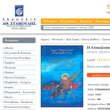
Αρχ
Η Εταιρεία
Νέες εκδόσεις
Προτάσεις
Προσφορές
Ηλεκτρονικό βιβλιοπωλείο
εκδόσεις βιβλίων
>
>
>
>
Αρχική
Θεολογία
Αγία Γραφή
Καινή Διαθήκη
Σχόλια
Κατηγορίες
Η Αποκάλυψη 
eBooks
ΑΡΧΙΕΠ. ΑΒΕΡΚΙ
Οικονομία & Διοίκηση
Γεωτεχνικές Επιστήμες
€13,50 (
€15,00
Εφηβικά
Πόντοι που κερδίζε
Θεολογία
Παιδικά
προσθήκη στο κα
Θετικές Επιστήμες
Περιβάλλον - Ενέργεια
Χρονολογία έκδοσης:
Ιατρική
ISBN:
978960899495
Πληροφορική - Τεχνολογία
Σχήμα:
14x21
Δίκαιο
Σελίδες:
300
Εκπαίδευση - Κατάρτιση
Κατηγορία είδους:
ΒΙ
Κοινωνικές Επιστήμες
Εκδότης:
ΜΥΡΙΟΒΙΒ