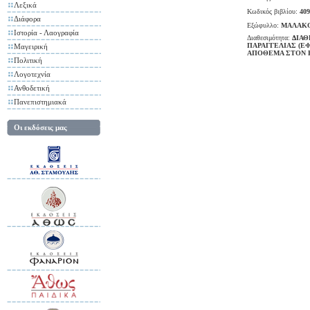
Λεξικά
Κωδικός βιβλίου:
409
Διάφορα
Εξώφυλλο:
ΜΑΛΑΚ
Ιστορία - Λαογραφία
Διαθεσιμότητα:
ΔΙΑΘ
ΠΑΡΑΓΓΕΛΙΑΣ (Ε
Μαγειρική
ΑΠΟΘΕΜΑ ΣΤΟΝ 
Πολιτική
Λογοτεχνία
Ανθοδετική
Πανεπιστημιακά
Οι εκδόσεις μας