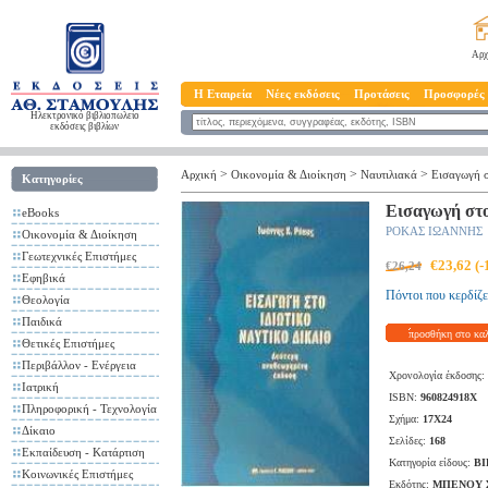
Αρχ
Η Εταιρεία
Νέες εκδόσεις
Προτάσεις
Προσφορές
Ηλεκτρονικό βιβλιοπωλείο
εκδόσεις βιβλίων
>
>
>
Αρχική
Οικονομία & Διοίκηση
Ναυτιλιακά
Εισαγωγή σ
Κατηγορίες
Εισαγωγή στο
eBooks
ΡΟΚΑΣ ΙΩΑΝΝΗΣ
Οικονομία & Διοίκηση
Γεωτεχνικές Επιστήμες
€23,62 (
€26,24
Εφηβικά
Πόντοι που κερδίζε
Θεολογία
Παιδικά
προσθήκη στο κα
Θετικές Επιστήμες
Περιβάλλον - Ενέργεια
Χρονολογία έκδοσης:
Ιατρική
ISBN:
960824918Χ
Πληροφορική - Τεχνολογία
Σχήμα:
17X24
Δίκαιο
Σελίδες:
168
Εκπαίδευση - Κατάρτιση
Κατηγορία είδους:
ΒΙ
Κοινωνικές Επιστήμες
Εκδότης:
ΜΠΕΝΟΥ Σ