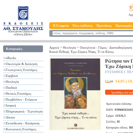
Αρχ
Η Εταιρεία
Νέες εκδόσεις
Προτάσεις
Προσφορές
Ηλεκτρονικό βιβλιοπωλείο
εκδόσεις βιβλίων
>
>
Αρχική
Θεολογία
Οικογένεια - Γάμος - Διαπαιδαγώγηση
Κατηγορίες
Κακιά Πεθερά, Έχω Ζόρικη Νύφη, Τί να Κάνω;
eBooks
Ρώτησα τον Γ
Οικονομία & Διοίκηση
Έχω Ζόρικη 
Γεωτεχνικές Επιστήμες
ΕΥΣΤΑΘΙΟΣ Ι. Π
Εφηβικά
€4,95 (-1
€5,50
Θεολογία
Παιδικά
προσθήκη στο κα
Θετικές Επιστήμες
Περιβάλλον - Ενέργεια
Χρονολογία έκδοσης:
Ιατρική
ISBN:
978960563165
Πληροφορική - Τεχνολογία
Σχήμα:
12X16,5
Δίκαιο
Σελίδες:
85
Εκπαίδευση - Κατάρτιση
Κατηγορία είδους:
ΒΙ
Κοινωνικές Επιστήμες