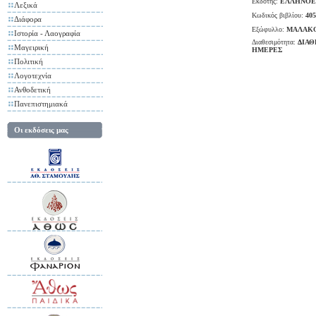
Εκδότης:
ΕΛΛΗΝΟΕ
Λεξικά
Κωδικός βιβλίου:
405
Διάφορα
Εξώφυλλο:
ΜΑΛΑΚ
Ιστορία - Λαογραφία
Διαθεσιμότητα:
ΔΙΑΘ
Μαγειρική
ΗΜΕΡΕΣ
Πολιτική
Λογοτεχνία
Ανθοδετική
Πανεπιστημιακά
Οι εκδόσεις μας