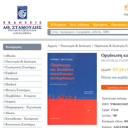
Αρχ
Η Εταιρεία
Νέες εκδόσεις
Προτάσεις
Προσφορές
Ηλεκτρονικό βιβλιοπωλείο
εκδόσεις βιβλίων
>
>
Αρχική
Οικονομία & Διοίκηση
Οργάνωση & Διοίκηση Ε
Κατηγορίες
Οργάνωση κα
eBooks
ΘΕΟΤΟΚΑΣ ΓΙΑΝ
Οικονομία & Διοίκηση
Γεωτεχνικές Επιστήμες
€57,24 (
€63,60
Εφηβικά
Πόντοι που κερδίζε
Θεολογία
Παιδικά
προσθήκη στο κα
Θετικές Επιστήμες
Περιβάλλον - Ενέργεια
Χρονολογία έκδοσης:
Ιατρική
ISBN:
978618223102
Πληροφορική - Τεχνολογία
Σχήμα:
17x24
Δίκαιο
Σελίδες:
780
Εκπαίδευση - Κατάρτιση
Κατηγορία είδους:
ΒΙ
Κοινωνικές Επιστήμες
Εκδότης:
ΑΛΕΞΑΝΔ