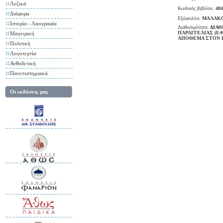
Λεξικά
Κωδικός βιβλίου:
404
Διάφορα
Εξώφυλλο:
ΜΑΛΑΚ
Ιστορία - Λαογραφία
Διαθεσιμότητα:
ΔΙΑΘ
ΠΑΡΑΓΓΕΛΙΑΣ (Ε
Μαγειρική
ΑΠΟΘΕΜΑ ΣΤΟΝ 
Πολιτική
Λογοτεχνία
Ανθοδετική
Πανεπιστημιακά
Οι εκδόσεις μας