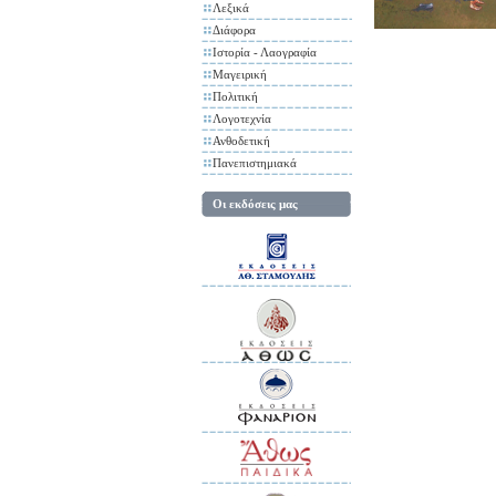
Λεξικά
Διάφορα
Ιστορία - Λαογραφία
Μαγειρική
Πολιτική
Λογοτεχνία
Ανθοδετική
Πανεπιστημιακά
Οι εκδόσεις μας