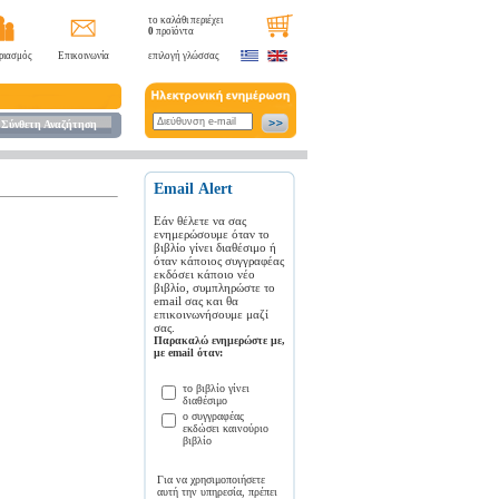
το καλάθι περιέχει
0
προϊόντα
ριασμός
Επικοινωνία
επιλογή γλώσσας
Σύνθετη Αναζήτηση
Εmail Αlert
Εάν θέλετε να σας
ενημερώσουμε όταν το
βιβλίο γίνει διαθέσιμο ή
όταν κάποιος συγγραφέας
εκδόσει κάποιο νέο
βιβλίο, συμπληρώστε το
email σας και θα
επικοινωνήσουμε μαζί
σας.
Παρακαλώ ενημερώστε με,
με email όταν:
το βιβλίο γίνει
διαθέσιμο
ο συγγραφέας
εκδώσει καινούριο
βιβλίο
Για να χρησιμοποιήσετε
αυτή την υπηρεσία, πρέπει