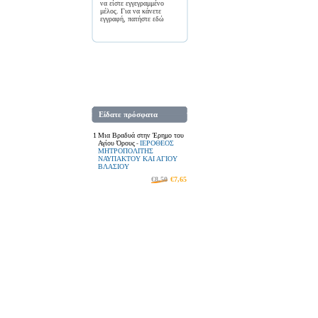
να είστε εγγεγραμμένο
μέλος. Για να κάνετε
εγγραφή, πατήστε
εδώ
Είδατε πρόσφατα
1
Μια Βραδυά στην Έρημο του
Αγίου Όρους
ΙΕΡΟΘΕΟΣ
-
ΜΗΤΡΟΠΟΛΙΤΗΣ
ΝΑΥΠΑΚΤΟΥ ΚΑΙ ΑΓΙΟΥ
ΒΛΑΣΙΟΥ
€8,50
€7,65