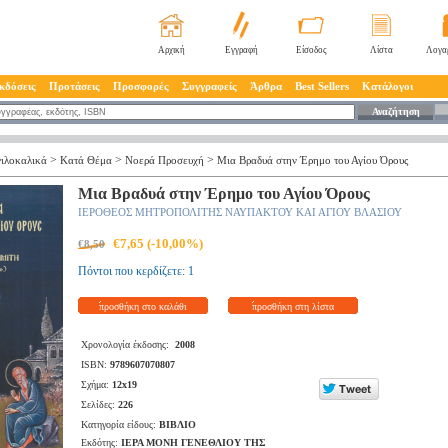
Αρχική
Εγγραφή
Είσοδος
Λίστα
Λογα
κδόσεις
Προτάσεις
Προσφορές
Συγγραφείς
Άρθρα
Best Sellers
Κατάλογοι
Αναζήτηση
>
>
>
ιλοκαλικά
Κατά Θέμα
Νοερά Προσευχή
Μια Βραδυά στην Έρημο του Αγίου Όρους
Μια Βραδυά στην Έρημο του Αγίου Όρους
ΙΕΡΟΘΕΟΣ ΜΗΤΡΟΠΟΛΙΤΗΣ ΝΑΥΠΑΚΤΟΥ ΚΑΙ ΑΓΙΟΥ ΒΛΑΣΙΟΥ
€7,65 (-10,00%)
€8,50
Πόντοι που κερδίζετε: 1
προσθήκη στο καλάθι
προσθήκη στη λίστα
Χρονολογία έκδοσης:
2008
ISBN:
9789607070807
Σχήμα:
12x19
Σελίδες:
226
Κατηγορία είδους:
ΒΙΒΛΙΟ
Εκδότης:
ΙΕΡΑ ΜΟΝΗ ΓΕΝΕΘΛΙΟΥ ΤΗΣ