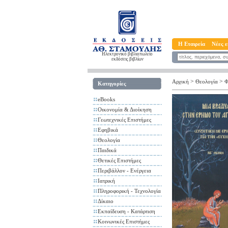
Η Εταιρεία
Νέες ε
Ηλεκτρονικό βιβλιοπωλείο
εκδόσεις βιβλίων
>
>
Αρχική
Θεολογία
Φ
Κατηγορίες
eBooks
Οικονομία & Διοίκηση
Γεωτεχνικές Επιστήμες
Εφηβικά
Θεολογία
Παιδικά
Θετικές Επιστήμες
Περιβάλλον - Ενέργεια
Ιατρική
Πληροφορική - Τεχνολογία
Δίκαιο
Εκπαίδευση - Κατάρτιση
Κοινωνικές Επιστήμες