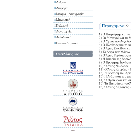
Λεξικά
Διάφορα
Ιστορία - Λαογραφία
Μαγειρική
Περιεχόμενα
>>
Πολιτική
Λογοτεχνία
1) Ο Πατριάρχης και τ
Ανθοδετική
2) Οι Μοναχοί και τα Σ
3) Ο Υμνος των Αγγέλω
Πανεπιστημιακά
4) Ο Πλούσιος και το κ
5) Ο Αγιος Σπυρίδων κα
6) Τα Δώρα των Μάγων
Οι εκδόσεις μας
7) Ο Άγιος Γεράσιμος κα
8) Η Ιστορία της Βασιλ
9) Ο Προφήτης Ιωνάς κα
10) Ο Αγιος Νικόλαος
11) Ο Άγιος Κουρέας - 
12) Η Γέννηση του Χρι
13) Η Ανάσταση του χρι
14) Ο Ηγούμενος και οι
15) Τα Παπούτσια του 
16) Ο Άγιος Κηπουρός -