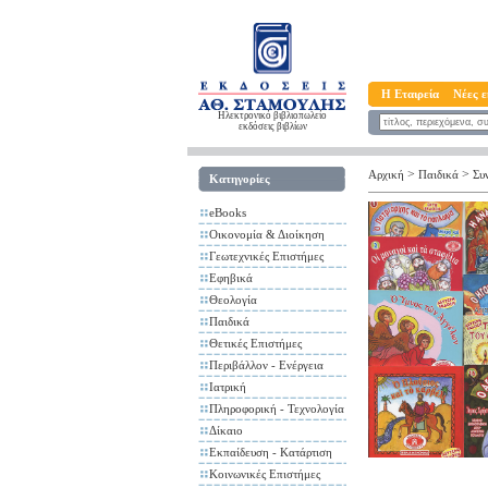
Η Εταιρεία
Νέες ε
Ηλεκτρονικό βιβλιοπωλείο
εκδόσεις βιβλίων
>
>
Αρχική
Παιδικά
Συ
Κατηγορίες
eBooks
Οικονομία & Διοίκηση
Γεωτεχνικές Επιστήμες
Εφηβικά
Θεολογία
Παιδικά
Θετικές Επιστήμες
Περιβάλλον - Ενέργεια
Ιατρική
Πληροφορική - Τεχνολογία
Δίκαιο
Εκπαίδευση - Κατάρτιση
Κοινωνικές Επιστήμες