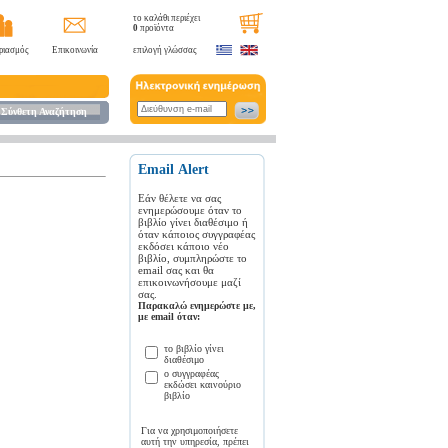
το καλάθι περιέχει
0
προϊόντα
ριασμός
Επικοινωνία
επιλογή γλώσσας
Σύνθετη Αναζήτηση
Εmail Αlert
Εάν θέλετε να σας
ενημερώσουμε όταν το
βιβλίο γίνει διαθέσιμο ή
όταν κάποιος συγγραφέας
εκδόσει κάποιο νέο
βιβλίο, συμπληρώστε το
email σας και θα
επικοινωνήσουμε μαζί
σας.
Παρακαλώ ενημερώστε με,
με email όταν:
το βιβλίο γίνει
διαθέσιμο
ο συγγραφέας
εκδώσει καινούριο
βιβλίο
Για να χρησιμοποιήσετε
αυτή την υπηρεσία, πρέπει