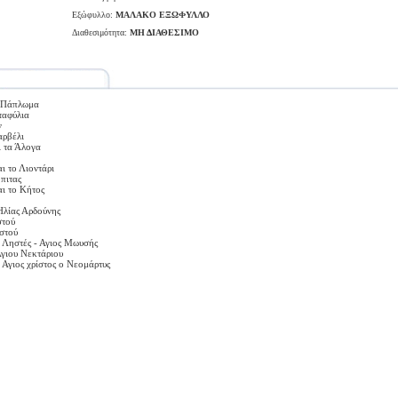
Εξώφυλλο:
ΜΑΛΑΚΟ ΕΞΩΦΥΛΛΟ
Διαθεσιμότητα:
ΜΗ ΔΙΑΘΕΣΙΜΟ
ο Πάπλωμα
ταφύλια
ν
αρβέλι
ι τα Άλογα
ι το Λιοντάρι
όπιτας
ι το Κήτος
Ηλίας Αρδούνης
στού
στού
 Ληστές - Αγιος Μωυσής
Άγιου Νεκτάριου
 Αγιος χρίστος ο Νεομάρτυς