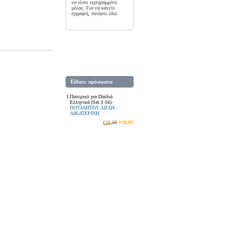
να είστε εγγεγραμμένο
μέλος. Για να κάνετε
εγγραφή, πατήστε
εδώ
Είδατε πρόσφατα
1
Πατερικό για Παιδιά
Ελληνικά (Set 1-16)
-
ΠΟΤΑΜΙΤΟΥ ΑΙΓΛΗ -
ΑΙΚΑΤΕΡΙΝΗ
€31,88
€28,69