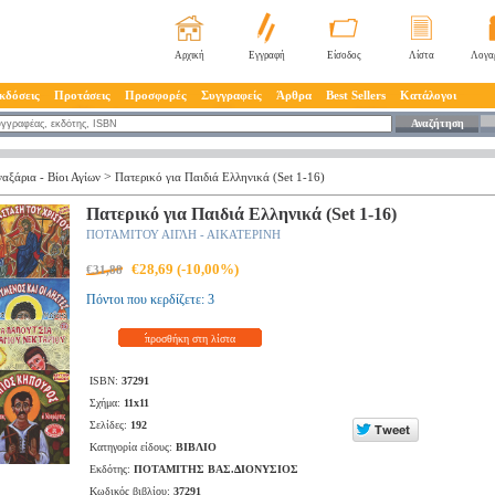
Αρχική
Εγγραφή
Είσοδος
Λίστα
Λογα
κδόσεις
Προτάσεις
Προσφορές
Συγγραφείς
Άρθρα
Best Sellers
Κατάλογοι
Αναζήτηση
>
ναξάρια - Βίοι Αγίων
Πατερικό για Παιδιά Ελληνικά (Set 1-16)
Πατερικό για Παιδιά Ελληνικά (Set 1-16)
ΠΟΤΑΜΙΤΟΥ ΑΙΓΛΗ - ΑΙΚΑΤΕΡΙΝΗ
€28,69 (-10,00%)
€31,88
Πόντοι που κερδίζετε: 3
προσθήκη στη λίστα
ISBN:
37291
Σχήμα:
11x11
Σελίδες:
192
Κατηγορία είδους:
ΒΙΒΛΙΟ
Εκδότης:
ΠΟΤΑΜΙΤΗΣ ΒΑΣ.ΔΙΟΝΥΣΙΟΣ
Κωδικός βιβλίου:
37291