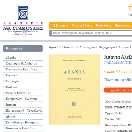
Αρχ
Η Εταιρεία
Νέες εκδόσεις
Προτάσεις
Προσφορές
Ηλεκτρονικό βιβλιοπωλείο
εκδόσεις βιβλίων
>
>
>
>
Αρχική
Θεολογία
Λογοτεχνία
Πεζογραφία
Άπαντα Α
Κατηγορίες
Άπαντα Αλεξ
eBooks
ΠΑΠΑΔΙΑΜΑΝΤΗΣ
Οικονομία & Διοίκηση
Γεωτεχνικές Επιστήμες
€32,44 (
€36,04
Εφηβικά
Πόντοι που κερδίζε
Θεολογία
Παιδικά
προσθήκη στο κα
Θετικές Επιστήμες
Περιβάλλον - Ενέργεια
Χρονολογία έκδοσης:
Ιατρική
ISBN:
978960721712
Πληροφορική - Τεχνολογία
Σχήμα:
18x24
Δίκαιο
Σελίδες:
572
Εκπαίδευση - Κατάρτιση
Κατηγορία είδους:
ΒΙ
Κοινωνικές Επιστήμες
Εκδότης:
ΔΟΜΟΣ ΜΑ