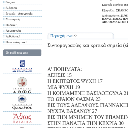
Λεξικά
Κωδικός βιβλίου:
369
Διάφορα
Εξώφυλλο:
ΣΚΛΗΡΟ
Ιστορία - Λαογραφία
Διαθεσιμότητα:
ΔΙΑΘ
ΠΑΡΑΓΓΕΛΙΑΣ (Ε
Μαγειρική
ΑΠΟΘΕΜΑ ΣΤΟΝ 
Πολιτική
Λογοτεχνία
Περιεχόμενα
>>
Ανθοδετική
Πανεπιστημιακά
Συντομογραφίες και κριτικά σημεία (si
Οι εκδόσεις μας
Α' ΠΟΙΗΜΑΤΑ:
ΔΕΗΣΙΣ 15
Η ΕΚΠΤΩΤΟΣ ΨΥΧΗ 17
ΜΙΑ ΨΥΧΗ 19
Η ΚΟΙΜΑΜΕΝΗ ΒΑΣΙΛΟΠΟΥΛΑ 2
ΤΟ ΩΡΑΙΟΝ ΦΑΣΜΑ 23
ΕΙΣ ΤΟΥΣ ΑΔΕΛΦΟΥΣ ΓΙΑΝΝΑΚΗΝ
ΝΥΧΤΑ ΒΑΣΑΝΟΥ 27
ΕΙΣ ΤΗΝ ΜΝΗΜΗΝ ΤΟΥ ΕΠΑΜΕΙ
ΣΤΗΝ ΠΑΝΑΓΙΑ ΤΗΝ ΚΕΧΡΙΑ 30