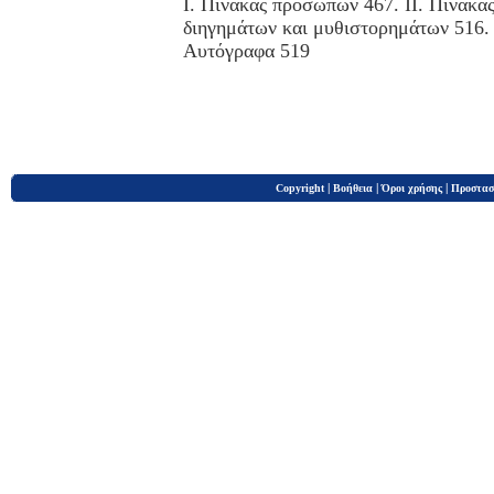
Ι. Πίνακας προσώπων 467. ΙΙ. Πίνακας
διηγημάτων και μυθιστορημάτων 516.
Αυτόγραφα 519
|
|
|
Copyright
Βοήθεια
Όροι χρήσης
Προστασ