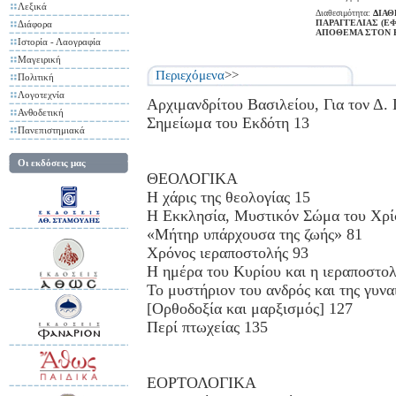
Λεξικά
Διαθεσιμότητα:
ΔΙΑΘ
ΠΑΡΑΓΓΕΛΙΑΣ (Ε
Διάφορα
ΑΠΟΘΕΜΑ ΣΤΟΝ 
Ιστορία - Λαογραφία
Μαγειρική
Περιεχόμενα
>>
Πολιτική
Λογοτεχνία
Αρχιμανδρίτου Βασιλείου, Για τον Δ. 
Ανθοδετική
Σημείωμα του Εκδότη 13
Πανεπιστημιακά
Οι εκδόσεις μας
ΘΕΟΛΟΓΙΚΑ
H χάρις της θεολογίας 15
H Εκκλησία, Μυστικόν Σώμα του Χρί
«Μήτηρ υπάρχουσα της ζωής» 81
Χρόνος ιεραποστολής 93
H ημέρα του Κυρίου και η ιεραποστο
Το μυστήριον του ανδρός και της γυνα
[Ορθοδοξία και μαρξισμός] 127
Περί πτωχείας 135
ΕΟΡΤΟΛΟΓΙΚΑ