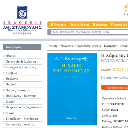
Αρχ
Η Εταιρεία
Νέες εκδόσεις
Προτάσεις
Προσφορές
Ηλεκτρονικό βιβλιοπωλείο
εκδόσεις βιβλίων
>
>
Αρχική
Θεολογία
Ορθόδοξη Λατρεία - Κατήχηση - Ιερα
Κατηγορίες
Η Χάρις της 
eBooks
ΚΟΥΤΡΟΥΜΠΗΣ .Γ
Οικονομία & Διοίκηση
Γεωτεχνικές Επιστήμες
€15,26 (
€16,96
Εφηβικά
Πόντοι που κερδίζε
Θεολογία
Παιδικά
προσθήκη στο κα
Θετικές Επιστήμες
Περιβάλλον - Ενέργεια
Χρονολογία έκδοσης:
Ιατρική
ISBN:
9603530212
Πληροφορική - Τεχνολογία
Σχήμα:
16x24
Δίκαιο
Σελίδες:
320
Εκπαίδευση - Κατάρτιση
Εκδότης:
ΔΟΜΟΣ ΜΑ
Κοινωνικές Επιστήμες
Κωδικός βιβλίου:
217