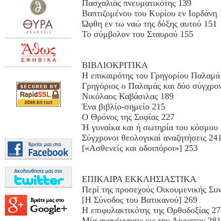
Πασχαλιάς πνευματικότης 139
Βαπτιζομένου του Κυρίου εν Ιορδάνη 
Ώφθη εν τω ναώ της δόξης αυτού 151
Το σύμβολον του Σταυρού 155
ΒΙΒΛΙΟΚΡΙΤΙΚΑ
H επικαιρότης του Γρηγορίου Παλαμά
Γρηγόριος ο Παλαμάς και δύο σύγχρον
Νικόλαος Καβάσιλας 189
Ένα βιβλίο-σημείο 215
Ο Θρόνος της Σοφίας 227
Ή γυναίκα και ή σωτηρία του κόσμου
Σύγχρονοι θεολογικαί αναζητήσεις 24
[«Ασθενείς και οδοιπόροι»] 253
ΕΠΙΚΑΙΡΑ ΕΚΚΛΗΣΙΑΣΤΙΚΑ
Περί της προσεχούς Οικουμενικής Συ
[Η Σύνοδος του Βατικανού] 269
Η επιφυλακτικότης της Ορθοδοξίας 27
Μία αναγέννησις εις την Αίγυπτον 281