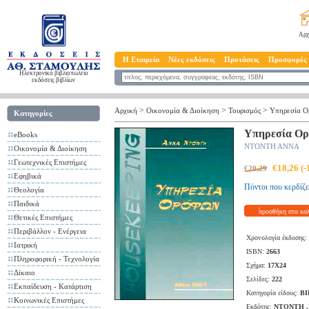
Αρχ
Η Εταιρεία
Νέες εκδόσεις
Προτάσεις
Προσφορές
Ηλεκτρονικό βιβλιοπωλείο
εκδόσεις βιβλίων
>
>
>
Αρχική
Οικονομία & Διοίκηση
Τουρισμός
Υπηρεσία Ο
Κατηγορίες
Υπηρεσία Ορ
eBooks
ΝΤΟΝΤΗ ΑΝΝΑ
Οικονομία & Διοίκηση
Γεωτεχνικές Επιστήμες
€18,26 (
€20,29
Εφηβικά
Πόντοι που κερδίζε
Θεολογία
Παιδικά
προσθήκη στο κα
Θετικές Επιστήμες
Περιβάλλον - Ενέργεια
Χρονολογία έκδοσης:
Ιατρική
ISBN:
2663
Πληροφορική - Τεχνολογία
Σχήμα:
17X24
Δίκαιο
Σελίδες:
222
Εκπαίδευση - Κατάρτιση
Κατηγορία είδους:
ΒΙ
Κοινωνικές Επιστήμες
Εκδότης:
ΝΤΟΝΤΗ 