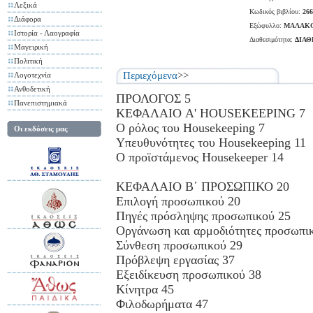
Λεξικά
Κωδικός βιβλίου:
266
Διάφορα
Εξώφυλλο:
ΜΑΛΑΚ
Ιστορία - Λαογραφία
Διαθεσιμότητα:
ΔΙΑ
Μαγειρική
Πολιτική
Περιεχόμενα
>>
Λογοτεχνία
Ανθοδετική
ΠΡΟΛΟΓΟΣ 5
Πανεπιστημιακά
ΚΕΦΑΛΑΙΟ A' HOUSEKEEPING 7
Ο ρόλος του Housekeeping 7
Οι εκδόσεις μας
Υπευθυνότητες του Housekeeping 11
Ο προϊστάμενος Housekeeper 14
ΚΕΦΑΛΑΙΟ Β΄ ΠΡΟΣΩΠΙΚΟ 20
Επιλογή προσωπικού 20
Πηγές πρόσληψης προσωπικού 25
Οργάνωση και αρμοδιότητες προσωπι
Σύνθεση προσωπικού 29
Πρόβλεψη εργασίας 37
Εξειδίκευση προσωπικού 38
Κίνητρα 45
Φιλοδωρήματα 47